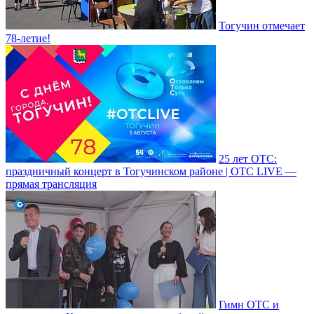
Тогучин отмечает
78-летие!
25 лет ОТС:
праздничный концерт в Тогучинском районе | ОТС LIVE —
прямая трансляция
Гимн ОТС и