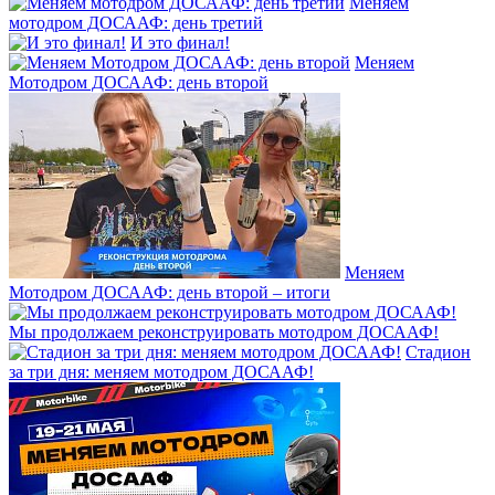
Меняем
мотодром ДОСААФ: день третий
И это финал!
Меняем
Мотодром ДОСААФ: день второй
Меняем
Мотодром ДОСААФ: день второй – итоги
Мы продолжаем реконструировать мотодром ДОСААФ!
Стадион
за три дня: меняем мотодром ДОСААФ!