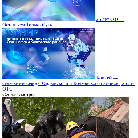
25 лет ОТС –
Оставляем Только Суть!
Хоккей —
сельские команды Ордынского и Кочковского районов | 25 лет
ОТС
Сейчас смотрят