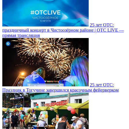
25 лет ОТС:
праздничный концерт в Чистоозёрном районе | ОТС LIVE —
прямая трансляция
25 лет ОТС:
Праздник в Тогучине завершился красочным фейерверком