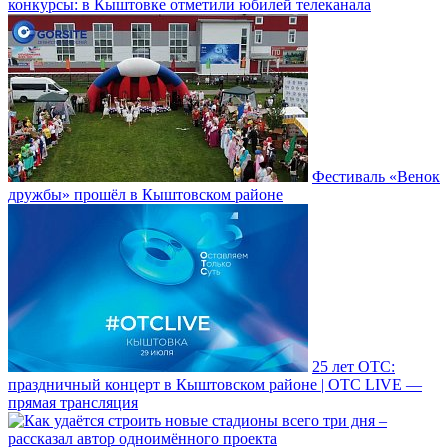
конкурсы: в Кыштовке отметили юбилей телеканала
Фестиваль «Венок
дружбы» прошёл в Кыштовском районе
25 лет ОТС:
праздничный концерт в Кыштовском районе | ОТС LIVE —
прямая трансляция