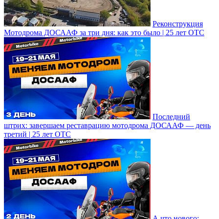
Реконструкция
Мотодрома ДОСААФ за три дня: как это было | 25 лет ОТС
Последний
штрих: завершаем реставрацию мотодрома ДОСААФ — день
третий | 25 лет ОТС
А что нового: