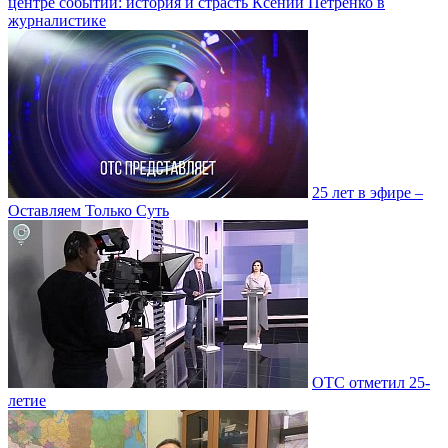
центре событий: история и страсть Ксении Петренко в
журналистике
25 лет в эфире –
Оставляем Только Суть
ОТС отметил 25-
летие