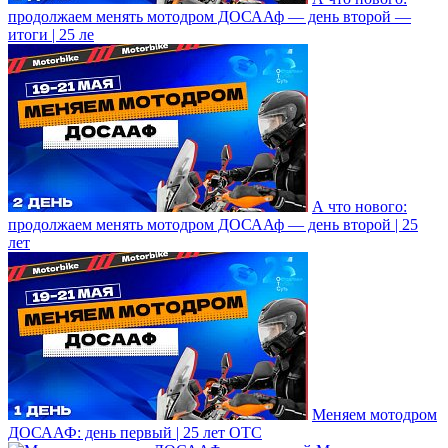
продолжаем менять мотодром ДОСААф — день второй —
итоги | 25 ле
А что нового:
продолжаем менять мотодром ДОСААф — день второй | 25
лет
Меняем мотодром
ДОСААФ: день первый | 25 лет ОТС