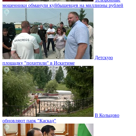
мошенники обманули куйбышевцев на миллионы рублей
Детскую
площадку "похитили" в Искитиме
В Кольцово
обновляют парк "Каскад"