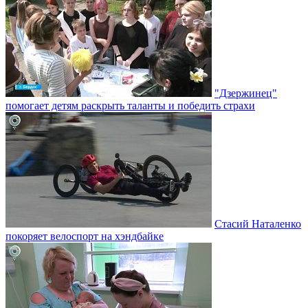
"Дзержинец"
помогает детям раскрыть таланты и победить страхи
Стасий Наталенко
покоряет велоспорт на хэндбайке