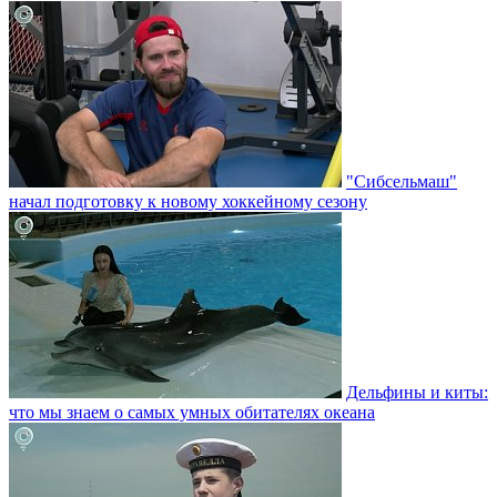
"Сибсельмаш"
начал подготовку к новому хоккейному сезону
Дельфины и киты:
что мы знаем о самых умных обитателях океана