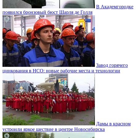
В Академгородке
появился бронзовый бюст Шарля де Голля
Завод горячего
цинкования в НСО: новые рабочие места и технологии
Дамы в красном
устроили яркое шествие в центре Новосибирска