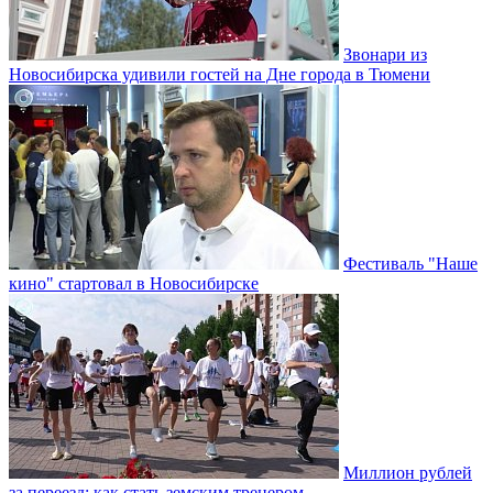
Звонари из
Новосибирска удивили гостей на Дне города в Тюмени
Фестиваль "Наше
кино" стартовал в Новосибирске
Миллион рублей
за переезд: как стать земским тренером