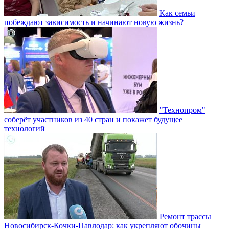
Как семьи
побеждают зависимость и начинают новую жизнь?
"Технопром"
соберёт участников из 40 стран и покажет будущее
технологий
Ремонт трассы
Новосибирск-Кочки-Павлодар: как укрепляют обочины