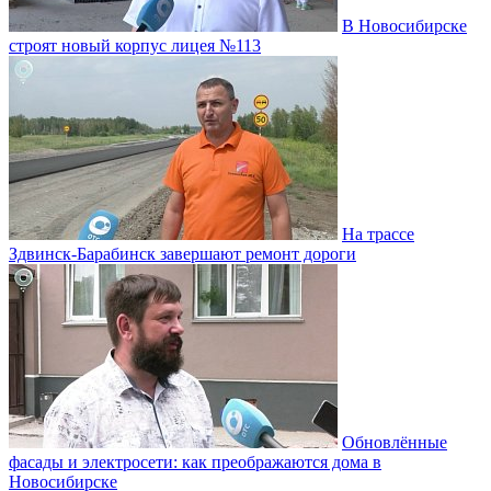
В Новосибирске
строят новый корпус лицея №113
На трассе
Здвинск-Барабинск завершают ремонт дороги
Обновлённые
фасады и электросети: как преображаются дома в
Новосибирске