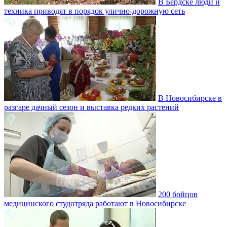
В Бердске люди и
техника приводят в порядок улично‑дорожную сеть
В Новосибирске в
разгаре дачный сезон и выставка редких растений
200 бойцов
медицинского студотряда работают в Новосибирске