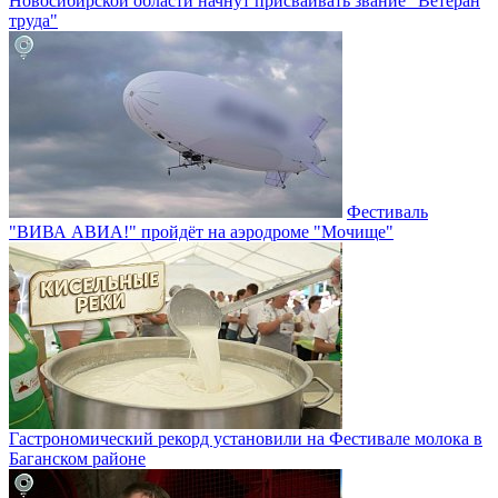
Новосибирской области начнут присваивать звание "Ветеран
труда"
Фестиваль
"ВИВА АВИА!" пройдёт на аэродроме "Мочище"
Гастрономический рекорд установили на Фестивале молока в
Баганском районе