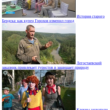
История старого
Бердска: как купец Горохов изменил город
Легостаевский
заказник привлекает туристов и защищает природу
Клоуны захватили