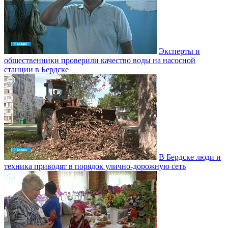
Эксперты и
общественники проверили качество воды на насосной
станции в Бердске
В Бердске люди и
техника приводят в порядок улично‑дорожную сеть