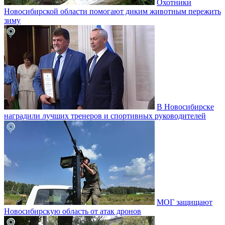
Охотники
Новосибирской области помогают диким животным пережить
зиму
В Новосибирске
наградили лучших тренеров и спортивных руководителей
МОГ защищают
Новосибирскую область от атак дронов