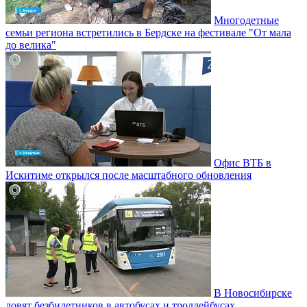
Многодетные
семьи региона встретились в Бердске на фестивале "От мала
до велика"
Офис ВТБ в
Искитиме открылся после масштабного обновления
В Новосибирске
ловят безбилетников в автобусах и троллейбусах