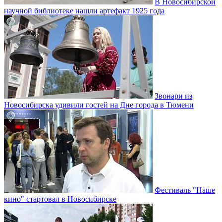
В Новосибирской
научной библиотеке нашли артефакт 1925 года
Звонари из
Новосибирска удивили гостей на Дне города в Тюмени
Фестиваль "Наше
кино" стартовал в Новосибирске