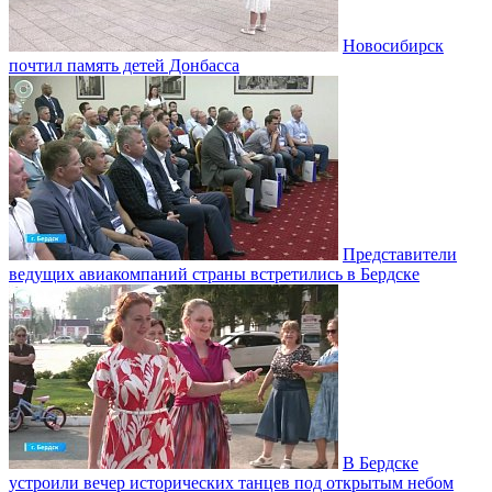
Новосибирск
почтил память детей Донбасса
Представители
ведущих авиакомпаний страны встретились в Бердске
В Бердске
устроили вечер исторических танцев под открытым небом