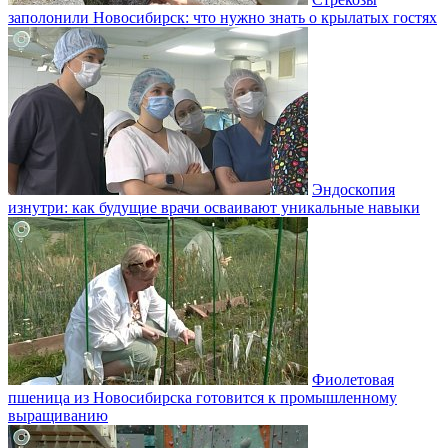
заполонили Новосибирск: что нужно знать о крылатых гостях
Эндоскопия
изнутри: как будущие врачи осваивают уникальные навыки
Фиолетовая
пшеница из Новосибирска готовится к промышленному
выращиванию