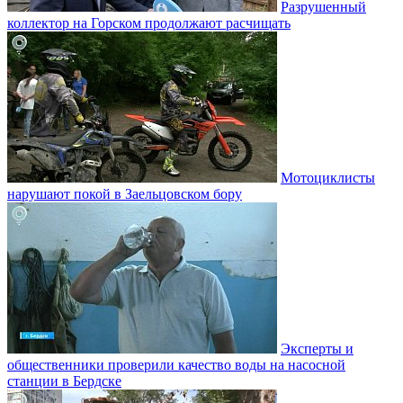
Разрушенный
коллектор на Горском продолжают расчищать
Мотоциклисты
нарушают покой в Заельцовском бору
Эксперты и
общественники проверили качество воды на насосной
станции в Бердске