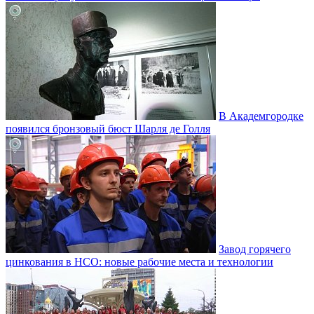
В Академгородке
появился бронзовый бюст Шарля де Голля
Завод горячего
цинкования в НСО: новые рабочие места и технологии