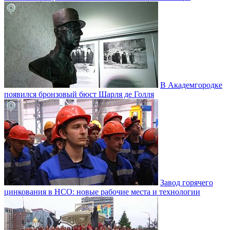
В Академгородке
появился бронзовый бюст Шарля де Голля
Завод горячего
цинкования в НСО: новые рабочие места и технологии