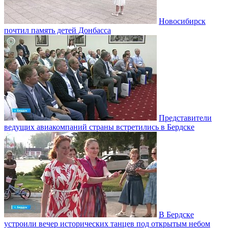
Новосибирск
почтил память детей Донбасса
Представители
ведущих авиакомпаний страны встретились в Бердске
В Бердске
устроили вечер исторических танцев под открытым небом