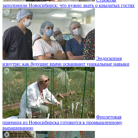
заполонили Новосибирск: что нужно знать о крылатых гостях
Эндоскопия
изнутри: как будущие врачи осваивают уникальные навыки
Фиолетовая
пшеница из Новосибирска готовится к промышленному
выращиванию