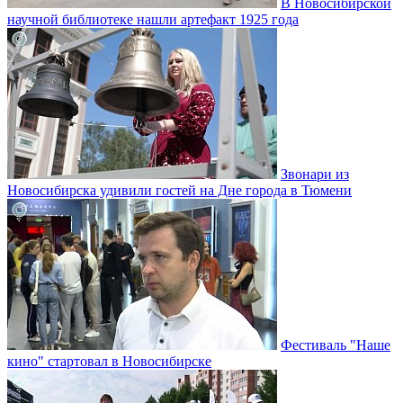
В Новосибирской
научной библиотеке нашли артефакт 1925 года
Звонари из
Новосибирска удивили гостей на Дне города в Тюмени
Фестиваль "Наше
кино" стартовал в Новосибирске