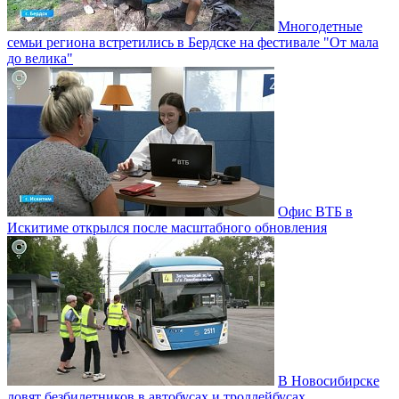
Многодетные
семьи региона встретились в Бердске на фестивале "От мала
до велика"
Офис ВТБ в
Искитиме открылся после масштабного обновления
В Новосибирске
ловят безбилетников в автобусах и троллейбусах