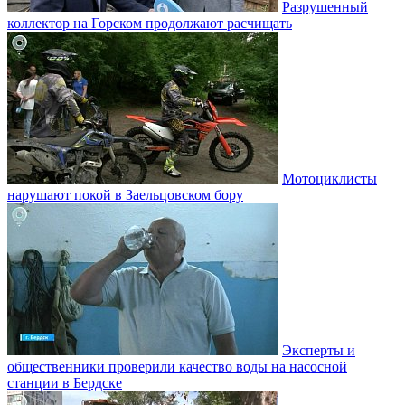
Разрушенный
коллектор на Горском продолжают расчищать
Мотоциклисты
нарушают покой в Заельцовском бору
Эксперты и
общественники проверили качество воды на насосной
станции в Бердске