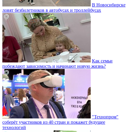
В Новосибирске
ловят безбилетников в автобусах и троллейбусах
Как семьи
побеждают зависимость и начинают новую жизнь?
"Технопром"
соберёт участников из 40 стран и покажет будущее
технологий