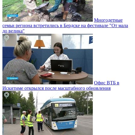
Многодетные
семьи региона встретились в Бердске на фестивале "От мала
до велика"
Офис ВТБ в
Искитиме открылся после масштабного обновления