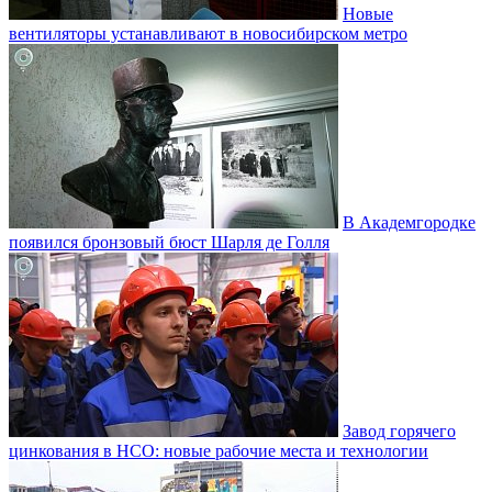
Новые
вентиляторы устанавливают в новосибирском метро
В Академгородке
появился бронзовый бюст Шарля де Голля
Завод горячего
цинкования в НСО: новые рабочие места и технологии