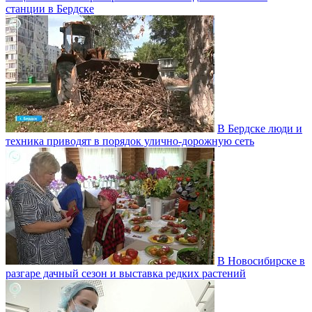
станции в Бердске
В Бердске люди и
техника приводят в порядок улично‑дорожную сеть
В Новосибирске в
разгаре дачный сезон и выставка редких растений