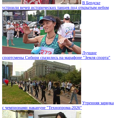
В Бердске
устроили вечер исторических танцев под открытым небом
Лучшие
спортсмены Сибири сразились на марафоне "Земля спорта"
Утренняя зарядка
с чемпионами накануне "Технопрома-2026"