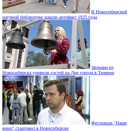
В Новосибирской
научной библиотеке нашли артефакт 1925 года
Звонари из
Новосибирска удивили гостей на Дне города в Тюмени
Фестиваль "Наше
кино" стартовал в Новосибирске