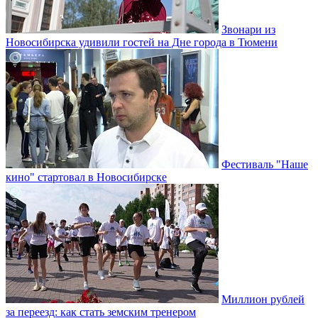
Звонари из
Новосибирска удивили гостей на Дне города в Тюмени
Фестиваль "Наше
кино" стартовал в Новосибирске
Миллион рублей
за переезд: как стать земским тренером