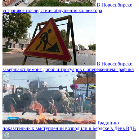
В Новосибирске
устраняют последствия обрушения коллектора
В Новосибирске
завершают ремонт дорог и тротуаров с опережением графика
Традицию
показательных выступлений возродили в Бердске в День ВДВ