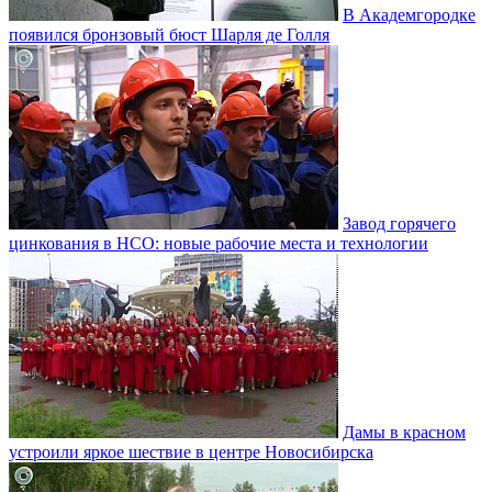
В Академгородке
появился бронзовый бюст Шарля де Голля
Завод горячего
цинкования в НСО: новые рабочие места и технологии
Дамы в красном
устроили яркое шествие в центре Новосибирска