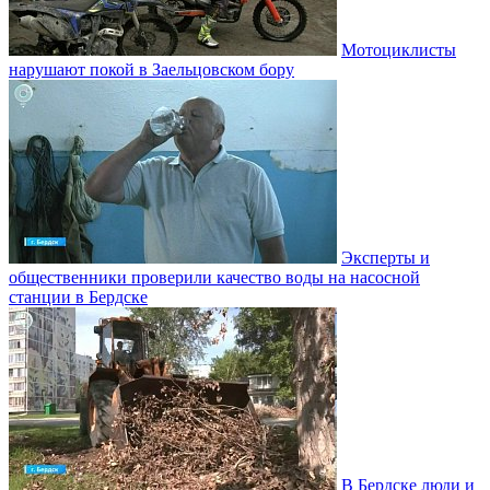
Мотоциклисты
нарушают покой в Заельцовском бору
Эксперты и
общественники проверили качество воды на насосной
станции в Бердске
В Бердске люди и