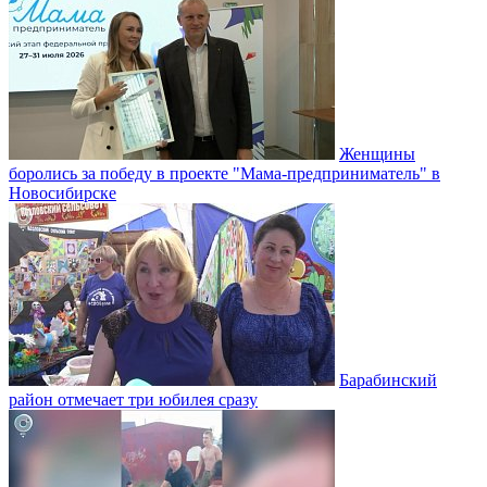
Женщины
боролись за победу в проекте "Мама-предприниматель" в
Новосибирске
Барабинский
район отмечает три юбилея сразу