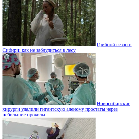
Грибной сезон в
Сибири: как не заблудиться в лесу
Новосибирские
хирурги удалили гигантскую аденому простаты через
небольшие проколы