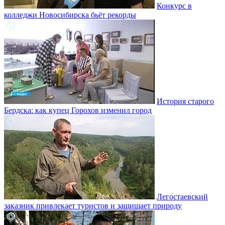
Конкурс в
колледжи Новосибирска бьёт рекорды
История старого
Бердска: как купец Горохов изменил город
Легостаевский
заказник привлекает туристов и защищает природу