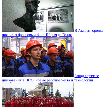
В Академгородке
появился бронзовый бюст Шарля де Голля
Завод горячего
цинкования в НСО: новые рабочие места и технологии