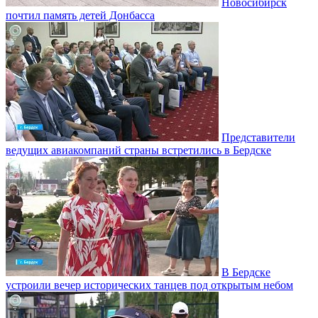
Новосибирск
почтил память детей Донбасса
Представители
ведущих авиакомпаний страны встретились в Бердске
В Бердске
устроили вечер исторических танцев под открытым небом