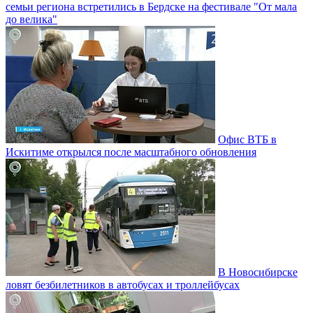
семьи региона встретились в Бердске на фестивале "От мала
до велика"
Офис ВТБ в
Искитиме открылся после масштабного обновления
В Новосибирске
ловят безбилетников в автобусах и троллейбусах