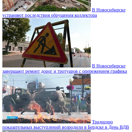
В Новосибирске
устраняют последствия обрушения коллектора
В Новосибирске
завершают ремонт дорог и тротуаров с опережением графика
Традицию
показательных выступлений возродили в Бердске в День ВДВ