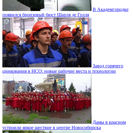
В Академгородке
появился бронзовый бюст Шарля де Голля
Завод горячего
цинкования в НСО: новые рабочие места и технологии
Дамы в красном
устроили яркое шествие в центре Новосибирска