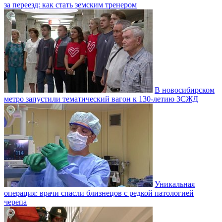
за переезд: как стать земским тренером
В новосибирском
метро запустили тематический вагон к 130-летию ЗСЖД
Уникальная
операция: врачи спасли близнецов с редкой патологией
черепа