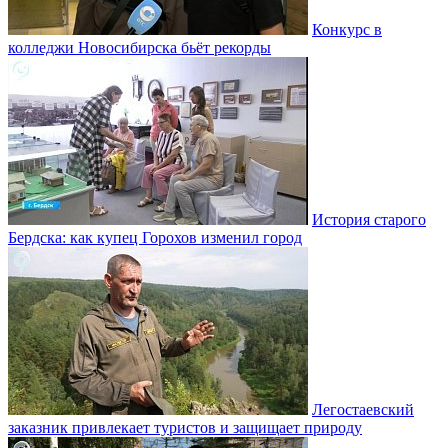
Конкурс в
колледжи Новосибирска бьёт рекорды
История старого
Бердска: как купец Горохов изменил город
Легостаевский
заказник привлекает туристов и защищает природу