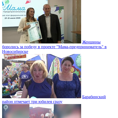
Женщины
боролись за победу в проекте "Мама-предприниматель" в
Новосибирске
Барабинский
район отмечает три юбилея сразу