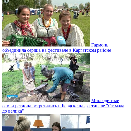
Гармонь
объединила сердца на фестивале в Каргатском районе
Многодетные
семьи региона встретились в Бердске на фестивале "От мала
до велика"