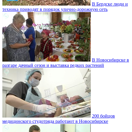
В Бердске люди и
техника приводят в порядок улично‑дорожную сеть
В Новосибирске в
разгаре дачный сезон и выставка редких растений
200 бойцов
медицинского студотряда работают в Новосибирске