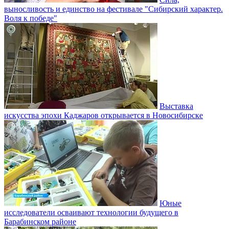
выносливость и единство на фестивале "Сибирский характер.
Воля к победе"
Выставка
искусства эпохи Каджаров открывается в Новосибирске
Юные
исследователи осваивают технологии будущего в
Барабинском районе