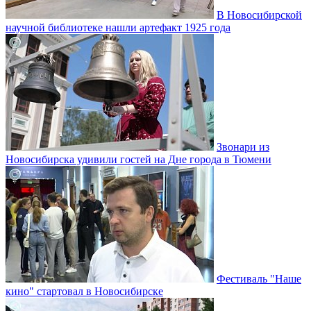
В Новосибирской
научной библиотеке нашли артефакт 1925 года
Звонари из
Новосибирска удивили гостей на Дне города в Тюмени
Фестиваль "Наше
кино" стартовал в Новосибирске