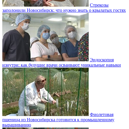
Стрекозы
заполонили Новосибирск: что нужно знать о крылатых гостях
Эндоскопия
изнутри: как будущие врачи осваивают уникальные навыки
Фиолетовая
пшеница из Новосибирска готовится к промышленному
выращиванию