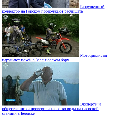
Разрушенный
коллектор на Горском продолжают расчищать
Мотоциклисты
нарушают покой в Заельцовском бору
Эксперты и
общественники проверили качество воды на насосной
станции в Бердске