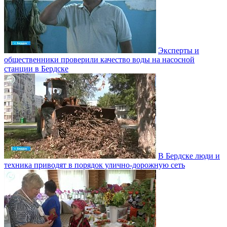
Эксперты и
общественники проверили качество воды на насосной
станции в Бердске
В Бердске люди и
техника приводят в порядок улично‑дорожную сеть