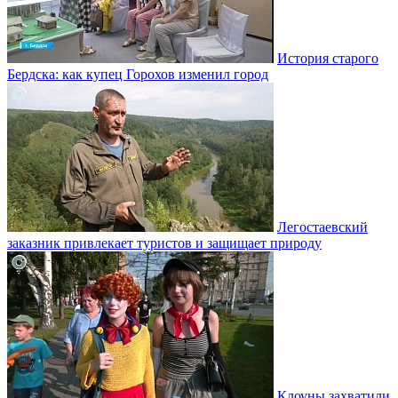
История старого
Бердска: как купец Горохов изменил город
Легостаевский
заказник привлекает туристов и защищает природу
Клоуны захватили