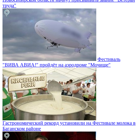
труда"
Фестиваль
"ВИВА АВИА!" пройдёт на аэродроме "Мочище"
Гастрономический рекорд установили на Фестивале молока в
Баганском районе