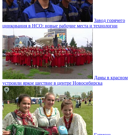
Завод горячего
цинкования в НСО: новые рабочие места и технологии
Дамы в красном
устроили яркое шествие в центре Новосибирска
Гармонь