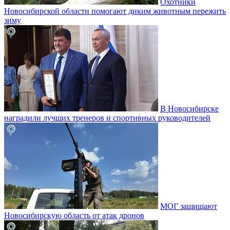
Охотники
Новосибирской области помогают диким животным пережить
зиму
В Новосибирске
наградили лучших тренеров и спортивных руководителей
МОГ защищают
Новосибирскую область от атак дронов