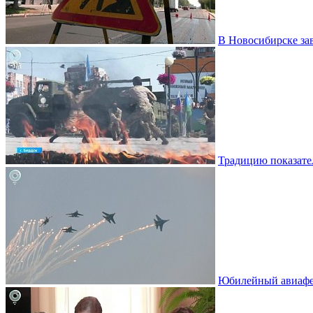
В Новосибирске за
Традицию показате
Юбилейный авиафе