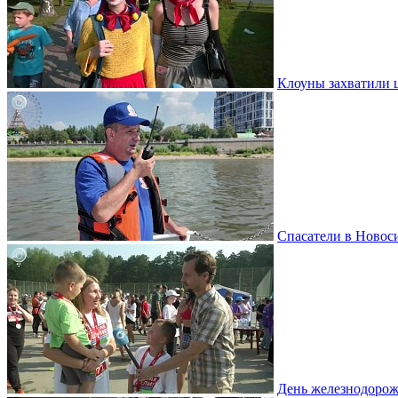
Клоуны захватили 
Спасатели в Новоси
День железнодорож