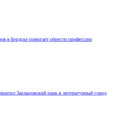
ров в Бердске помогает обрести профессию
евратил Заельцовский парк в литературный город