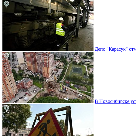
Депо "Карасук" отм
В Новосибирске ус