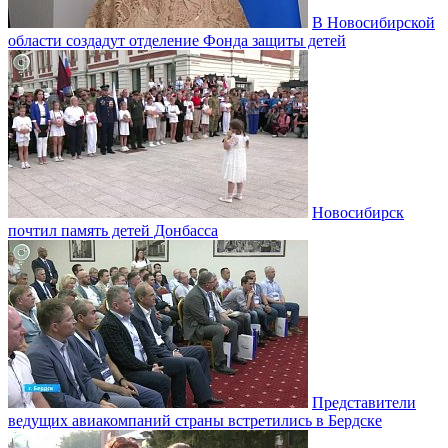
В Новосибирской
области создадут отделение Фонда защиты детей
Новосибирск
почтил память детей Донбасса
Представители
ведущих авиакомпаний страны встретились в Бердске