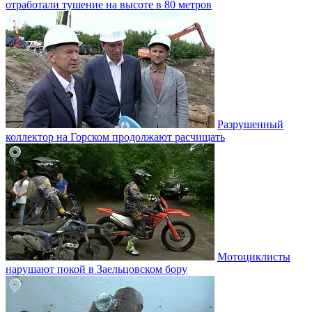
отработали тушение на высоте в 80 метров
Разрушенный
коллектор на Горском продолжают расчищать
Мотоциклисты
нарушают покой в Заельцовском бору