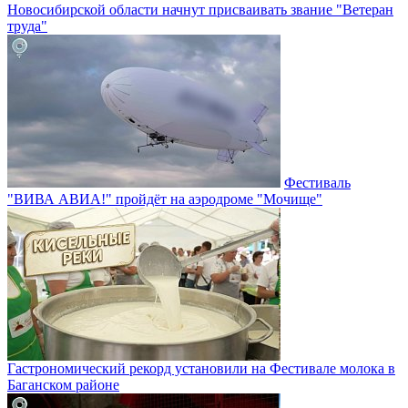
Новосибирской области начнут присваивать звание "Ветеран
труда"
Фестиваль
"ВИВА АВИА!" пройдёт на аэродроме "Мочище"
Гастрономический рекорд установили на Фестивале молока в
Баганском районе