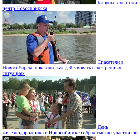
Клоуны захватили
центр Новосибирска
Спасатели в
Новосибирске показали, как действовать в экстренных
ситуациях
День
железнодорожника в Новосибирске собрал тысячи участников