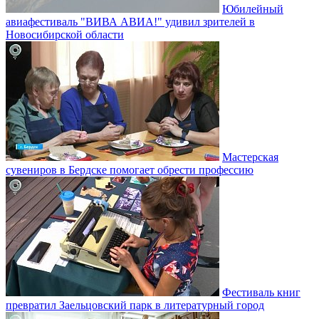
Юбилейный
авиафестиваль "ВИВА АВИА!" удивил зрителей в
Новосибирской области
Мастерская
сувениров в Бердске помогает обрести профессию
Фестиваль книг
превратил Заельцовский парк в литературный город