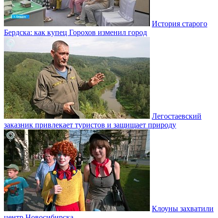
История старого
Бердска: как купец Горохов изменил город
Легостаевский
заказник привлекает туристов и защищает природу
Клоуны захватили
центр Новосибирска