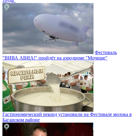
труда"
Фестиваль
"ВИВА АВИА!" пройдёт на аэродроме "Мочище"
Гастрономический рекорд установили на Фестивале молока в
Баганском районе