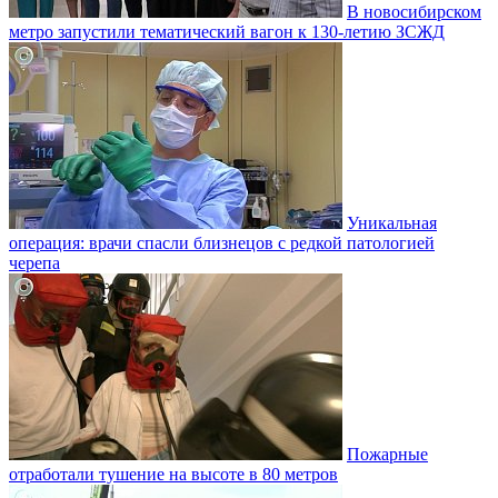
В новосибирском
метро запустили тематический вагон к 130-летию ЗСЖД
Уникальная
операция: врачи спасли близнецов с редкой патологией
черепа
Пожарные
отработали тушение на высоте в 80 метров