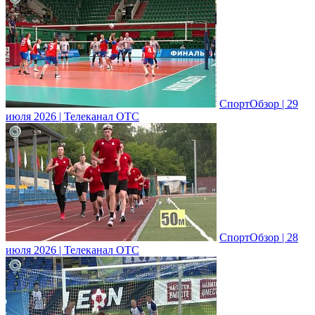
СпортОбзор | 29
июля 2026 | Телеканал ОТС
СпортОбзор | 28
июля 2026 | Телеканал ОТС