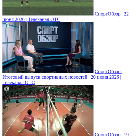
СпортОбзор | 22
июня 2026 | Телеканал ОТС
СпортОбзор |
Итоговый выпуск спортивных новостей | 20 июня 2026 |
Телеканал ОТС
СпортОбзор | 19