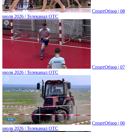
СпортОбзор | 08
июля 2026 | Телеканал ОТС
СпортОбзор | 07
июля 2026 | Телеканал ОТС
СпортОбзор | 06
июля 2026 | Телеканал ОТС