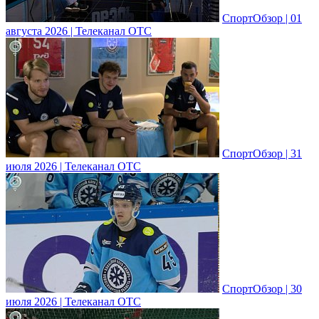
СпортОбзор | 01
августа 2026 | Телеканал ОТС
СпортОбзор | 31
июля 2026 | Телеканал ОТС
СпортОбзор | 30
июля 2026 | Телеканал ОТС