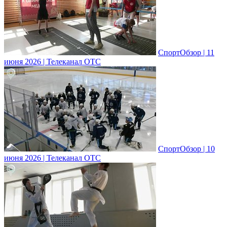
СпортОбзор | 11
июня 2026 | Телеканал ОТС
СпортОбзор | 10
июня 2026 | Телеканал ОТС