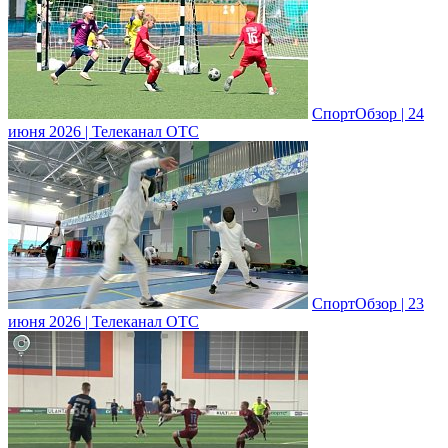
СпортОбзор | 24
июня 2026 | Телеканал ОТС
СпортОбзор | 23
июня 2026 | Телеканал ОТС