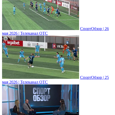
СпортОбзор | 26
мая 2026 | Телеканал ОТС
СпортОбзор | 25
мая 2026 | Телеканал ОТС