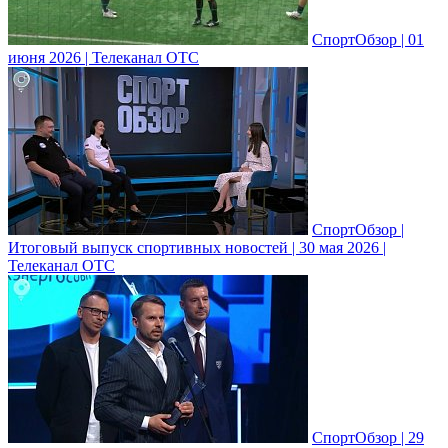
СпортОбзор | 01
июня 2026 | Телеканал ОТС
СпортОбзор |
Итоговый выпуск спортивных новостей | 30 мая 2026 |
Телеканал ОТС
СпортОбзор | 29