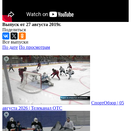
Выпуск от 27 августа 2019г.
Поделиться
Все выпуски
По дате
По просмотрам
СпортОбзор | 05
августа 2026 | Телеканал ОТС