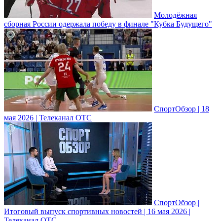
Молодёжная
сборная России одержала победу в финале "Кубка Будущего"
СпортОбзор | 18
мая 2026 | Телеканал ОТС
СпортОбзор |
Итоговый выпуск спортивных новостей | 16 мая 2026 |
Телеканал ОТС