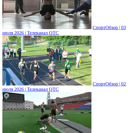
СпортОбзор | 03
июля 2026 | Телеканал ОТС
СпортОбзор | 02
июля 2026 | Телеканал ОТС