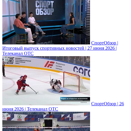
СпортОбзор |
Итоговый выпуск спортивных новостей | 27 июня 2026 |
Телеканал ОТС
СпортОбзор | 26
июня 2026 | Телеканал ОТС