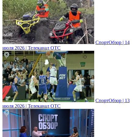
СпортОбзор | 14
июля 2026 | Телеканал ОТС
СпортОбзор | 13
июля 2026 | Телеканал ОТС