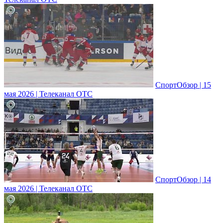
СпортОбзор | 15
мая 2026 | Телеканал ОТС
СпортОбзор | 14
мая 2026 | Телеканал ОТС