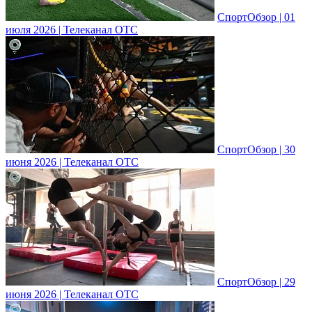
СпортОбзор | 01
июля 2026 | Телеканал ОТС
СпортОбзор | 30
июня 2026 | Телеканал ОТС
СпортОбзор | 29
июня 2026 | Телеканал ОТС