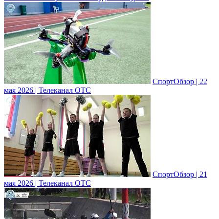
СпортОбзор | 22
мая 2026 | Телеканал ОТС
СпортОбзор | 21
мая 2026 | Телеканал ОТС