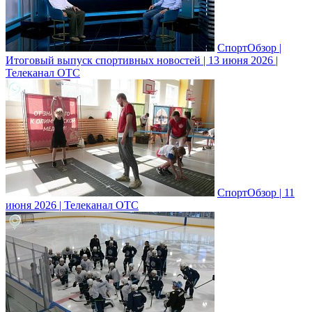
СпортОбзор |
Итоговый выпуск спортивных новостей | 13 июня 2026 |
Телеканал ОТС
СпортОбзор | 11
июня 2026 | Телеканал ОТС