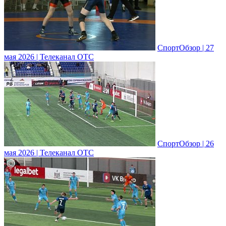
СпортОбзор | 27
мая 2026 | Телеканал ОТС
СпортОбзор | 26
мая 2026 | Телеканал ОТС