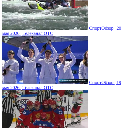
СпортОбзор | 20
мая 2026 | Телеканал ОТС
СпортОбзор | 19
мая 2026 | Телеканал ОТС