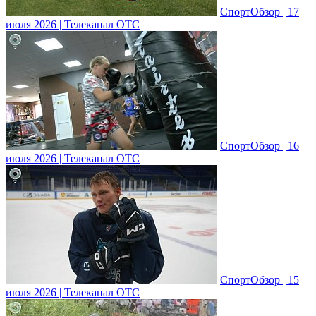
СпортОбзор | 17
июля 2026 | Телеканал ОТС
СпортОбзор | 16
июля 2026 | Телеканал ОТС
СпортОбзор | 15
июля 2026 | Телеканал ОТС