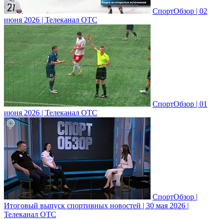
СпортОбзор | 02
июня 2026 | Телеканал ОТС
СпортОбзор | 01
июня 2026 | Телеканал ОТС
СпортОбзор |
Итоговый выпуск спортивных новостей | 30 мая 2026 |
Телеканал ОТС