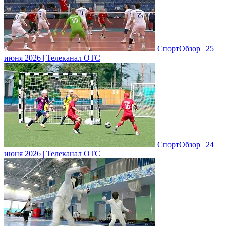
СпортОбзор | 25
июня 2026 | Телеканал ОТС
СпортОбзор | 24
июня 2026 | Телеканал ОТС