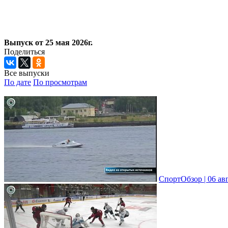
Выпуск от 25 мая 2026г.
Поделиться
Все выпуски
По дате
По просмотрам
СпортОбзор | 06 ав