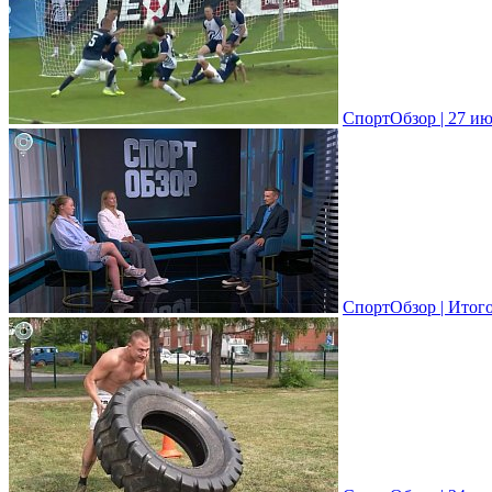
СпортОбзор | 27 ию
СпортОбзор | Итог