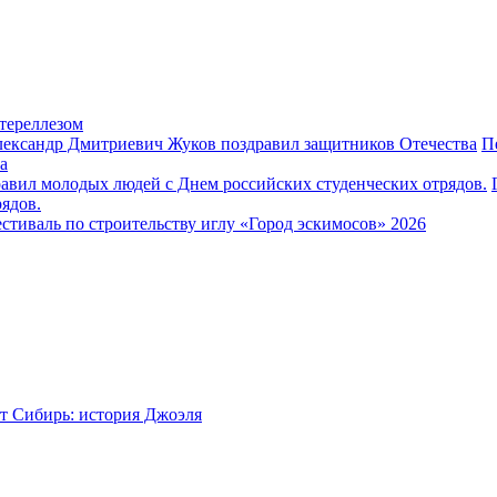
тереллезом
П
а
ядов.
стиваль по строительству иглу «Город эскимосов» 2026
т Сибирь: история Джоэля