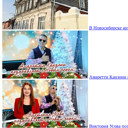
В Новосибирске ар
Амаретти Канзони 
Виктория Усова по