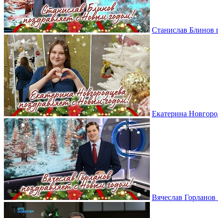
Станислав Блинов 
Екатерина Новгоро
Вячеслав Горланов 