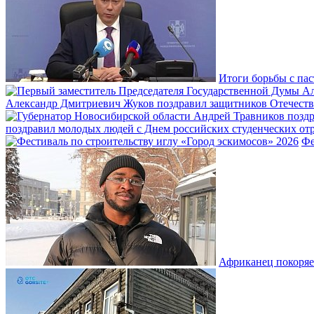
Итоги борьбы с пас
Александр Дмитриевич Жуков поздравил защитников Отечеств
поздравил молодых людей с Днем российских студенческих отр
Фе
Африканец покоряе