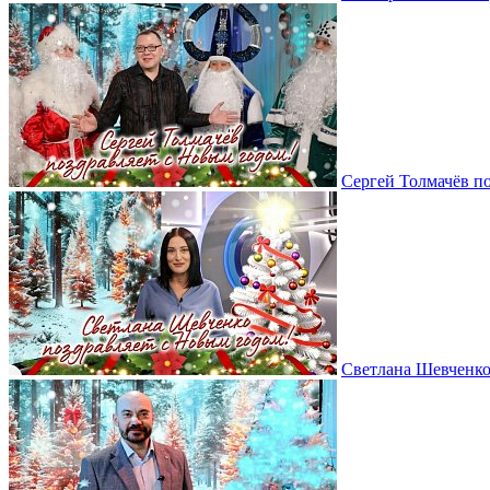
Сергей Толмачёв п
Светлана Шевченко