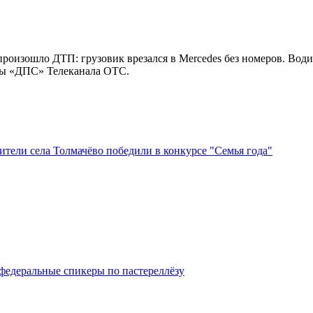
роизошло ДТП: грузовик врезался в Mercedes без номеров. Води
мы «ДПС» Телеканала ОТС.
тели села Толмачёво победили в конкурсе "Семья года"
федеральные спикеры по пастереллёзу