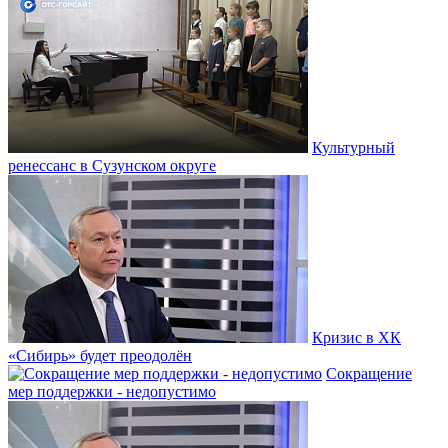
Культурный
ренессанс в Сузунском округе
Кризис в ХК
«Сибирь» будет преодолён
Сокращение
мер поддержки - недопустимо