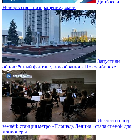
Донбасс и
Новороссия – возвращение домой
Запустили
обновлённый фонтан у заксобрания в Новосибирске
Искусство под
землёй: станция метро «Площадь Ленина» стала сценой для
монооперы