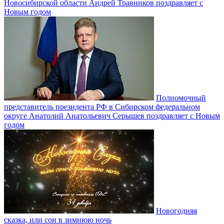
Новосибирской области Андрей Травников поздравляет с
Новым годом
Полномочный
представитель президента РФ в Сибирском федеральном
округе Анатолий Анатольевич Серышев поздравляет с Новым
годом
Новогодняя
сказка, или сон в зимнюю ночь