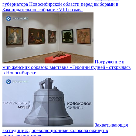
губернатора Новосибирской области перед выборами в
Законодательное собрание VIII созыва
Погружение в
мир женских образов: выставка «Героини будней» открылась
в Новосибирске
Захватывающая
экспедиция: дореволюционные колокола оживут в
виртуальном мире