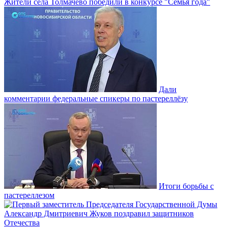
Жители села Толмачёво победили в конкурсе "Семья года"
Дали
комментарии федеральные спикеры по пастереллёзу
Итоги борьбы с
пастереллезом