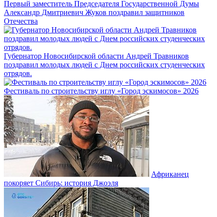
Первый заместитель Председателя Государственной Думы
Александр Дмитриевич Жуков поздравил защитников
Отечества
Губернатор Новосибирской области Андрей Травников
поздравил молодых людей с Днем российских студенческих
отрядов.
Фестиваль по строительству иглу «Город эскимосов» 2026
Африканец
покоряет Сибирь: история Джоэля