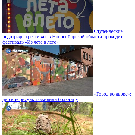
Студенческие
педотряды креативят: в Новосибирской области проходит
фестиваль «Из лета в лето»
«Город во дворе»:
детские рисунки оживили больницу