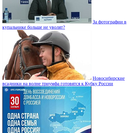
За фотографии в
купальнике больше не уволят?
Новосибирские
всадники на волне триумфа готовятся к Кубку России