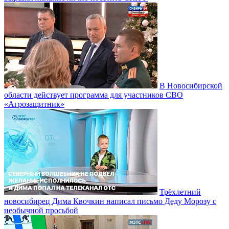
В Новосибирской
области действует программа для участников СВО
«Агрозащитник»
Трёхлетний
новосибирец Дима Квочкин написал письмо Деду Морозу с
необычной просьбой