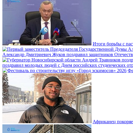
Итоги борьбы с пас
Александр Дмитриевич Жуков поздравил защитников Отечеств
поздравил молодых людей с Днем российских студенческих отр
Фе
Африканец покоряе