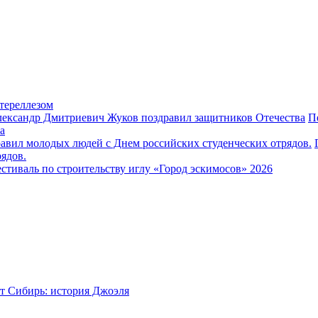
тереллезом
П
а
ядов.
стиваль по строительству иглу «Город эскимосов» 2026
т Сибирь: история Джоэля