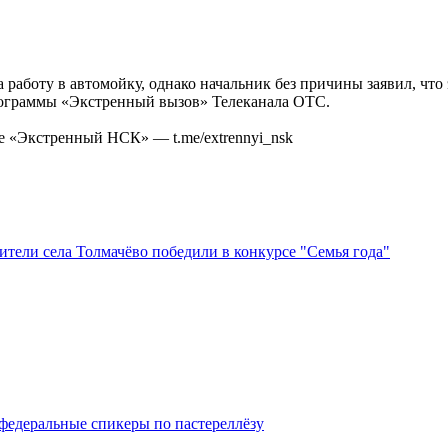
работу в автомойку, однако начальник без причины заявил, что
рограммы «Экстренный вызов» Телеканала ОТС.
е «Экстренный НСК» — t.me/extrennyi_nsk
тели села Толмачёво победили в конкурсе "Семья года"
федеральные спикеры по пастереллёзу