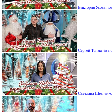
Виктория Усова по
Сергей Толмачёв п
Светлана Шевченко