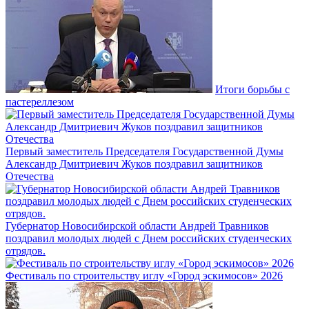
Итоги борьбы с
пастереллезом
Первый заместитель Председателя Государственной Думы
Александр Дмитриевич Жуков поздравил защитников
Отечества
Губернатор Новосибирской области Андрей Травников
поздравил молодых людей с Днем российских студенческих
отрядов.
Фестиваль по строительству иглу «Город эскимосов» 2026