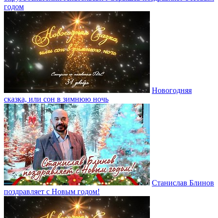
годом
Новогодняя
сказка, или сон в зимнюю ночь
Станислав Блинов
поздравляет с Новым годом!