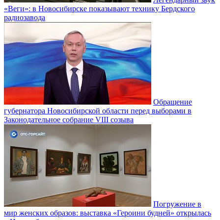
«Веги»: в Новосибирске показывают технику Бердского
радиозавода
Обращение
губернатора Новосибирской области перед выборами в
Законодательное собрание VIII созыва
Погружение в
мир женских образов: выставка «Героини будней» открылась