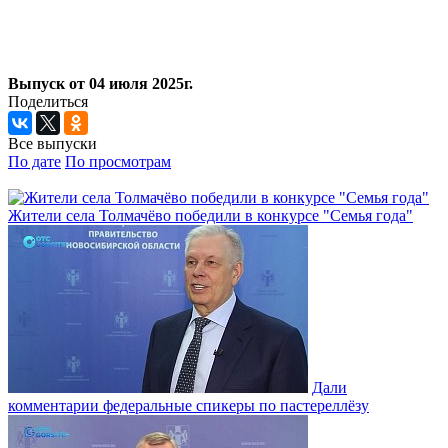
Выпуск от 04 июля 2025г.
Поделиться
Все выпуски
По дате
По просмотрам
Жители села Толмачёво победили в конкурсе "Семья года"
Дали
комментарии федеральные спикеры по пастереллёзу