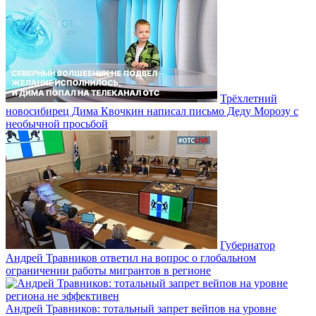
Трёхлетний
новосибирец Дима Квочкин написал письмо Деду Морозу с
необычной просьбой
Губернатор
Андрей Травников ответил на вопрос о глобальном
ограничении работы мигрантов в регионе
Андрей Травников: тотальный запрет вейпов на уровне