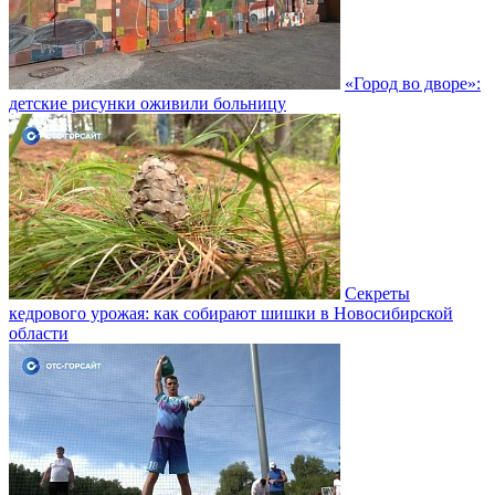
«Город во дворе»:
детские рисунки оживили больницу
Секреты
кедрового урожая: как собирают шишки в Новосибирской
области