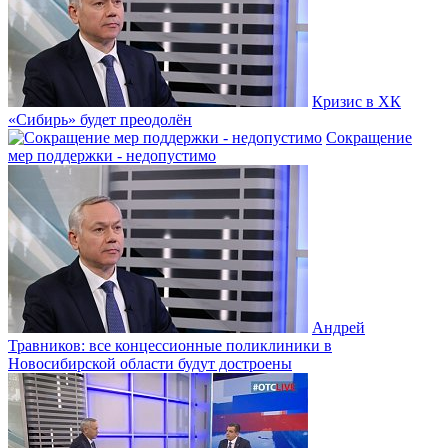
Кризис в ХК
«Сибирь» будет преодолён
Сокращение
мер поддержки - недопустимо
Андрей
Травников: все концессионные поликлиники в
Новосибирской области будут достроены