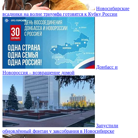
Новосибирские
всадники на волне триумфа готовятся к Кубку России
Донбасс и
Новороссия – возвращение домой
Запустили
обновлённый фонтан у заксобрания в Новосибирске