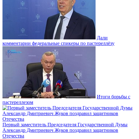
Дали
комментарии федеральные спикеры по пастереллёзу
Итоги борьбы с
пастереллезом
Первый заместитель Председателя Государственной Думы
Александр Дмитриевич Жуков поздравил защитников
Отечества