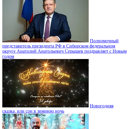
Полномочный
представитель президента РФ в Сибирском федеральном
округе Анатолий Анатольевич Серышев поздравляет с Новым
годом
Новогодняя
сказка, или сон в зимнюю ночь