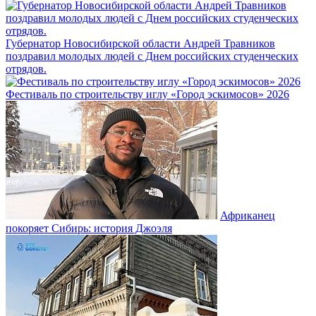
Губернатор Новосибирской области Андрей Травников
поздравил молодых людей с Днем российских студенческих
отрядов.
Фестиваль по строительству иглу «Город эскимосов» 2026
Африканец
покоряет Сибирь: история Джоэля