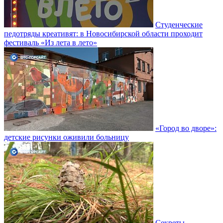
Студенческие
педотряды креативят: в Новосибирской области проходит
фестиваль «Из лета в лето»
«Город во дворе»:
детские рисунки оживили больницу
Секреты