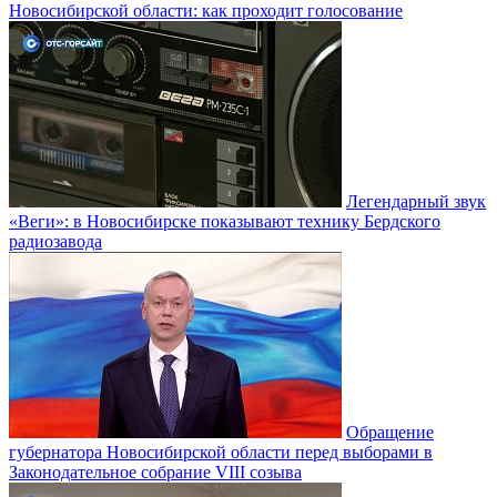
Новосибирской области: как проходит голосование
Легендарный звук
«Веги»: в Новосибирске показывают технику Бердского
радиозавода
Обращение
губернатора Новосибирской области перед выборами в
Законодательное собрание VIII созыва