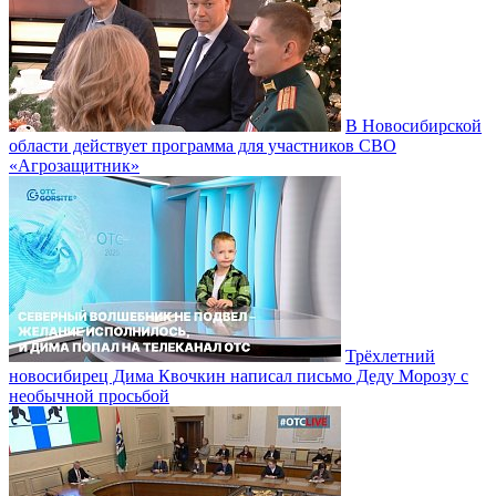
В Новосибирской
области действует программа для участников СВО
«Агрозащитник»
Трёхлетний
новосибирец Дима Квочкин написал письмо Деду Морозу с
необычной просьбой