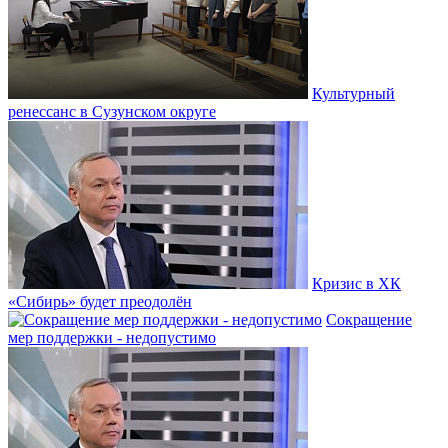
Культурный
ренессанс в Сузунском округе
Кризис в ХК
«Сибирь» будет преодолён
Сокращение
мер поддержки - недопустимо