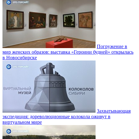
Погружение в
мир женских образов: выставка «Героини будней» открылась
в Новосибирске
Захватывающая
экспедиция: дореволюционные колокола оживут в
виртуальном мире