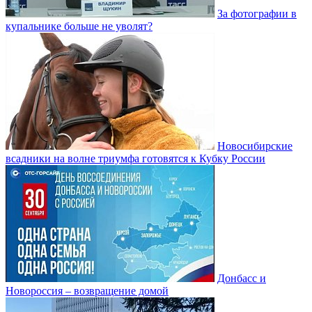
За фотографии в
купальнике больше не уволят?
Новосибирские
всадники на волне триумфа готовятся к Кубку России
Донбасс и
Новороссия – возвращение домой