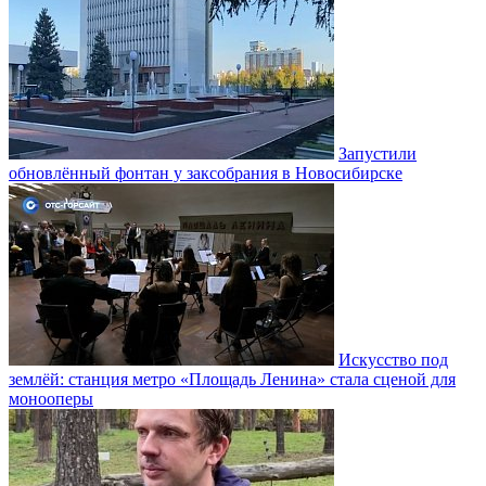
Запустили
обновлённый фонтан у заксобрания в Новосибирске
Искусство под
землёй: станция метро «Площадь Ленина» стала сценой для
монооперы