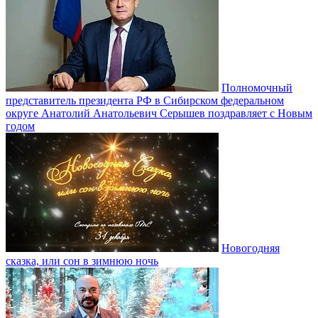
Полномочный
представитель президента РФ в Сибирском федеральном
округе Анатолий Анатольевич Серышев поздравляет с Новым
годом
Новогодняя
сказка, или сон в зимнюю ночь