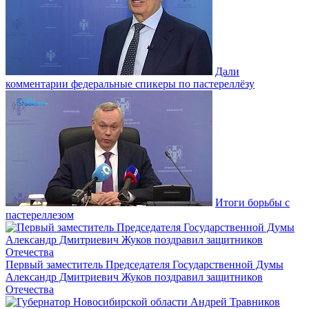
Дали
комментарии федеральные спикеры по пастереллёзу
Итоги борьбы с
пастереллезом
Первый заместитель Председателя Государственной Думы
Александр Дмитриевич Жуков поздравил защитников
Отечества