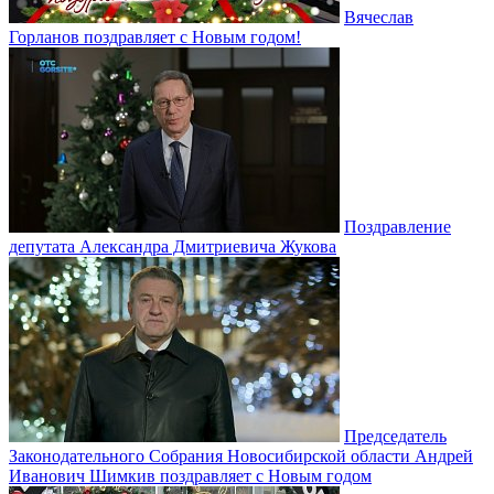
Вячеслав
Горланов поздравляет с Новым годом!
Поздравление
депутата Александра Дмитриевича Жукова
Председатель
Законодательного Собрания Новосибирской области Андрей
Иванович Шимкив поздравляет с Новым годом