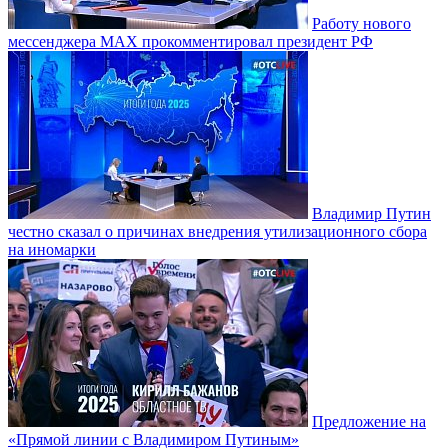
Работу нового
мессенджера MAX прокомментировал президент РФ
Владимир Путин
честно сказал о причинах внедрения утилизационного сбора
на иномарки
Предложение на
«Прямой линии с Владимиром Путиным»