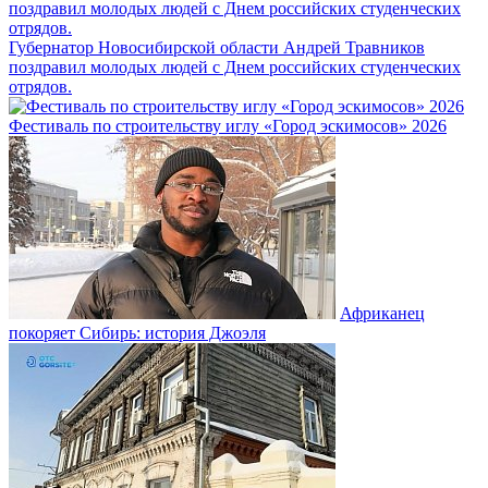
Губернатор Новосибирской области Андрей Травников
поздравил молодых людей с Днем российских студенческих
отрядов.
Фестиваль по строительству иглу «Город эскимосов» 2026
Африканец
покоряет Сибирь: история Джоэля