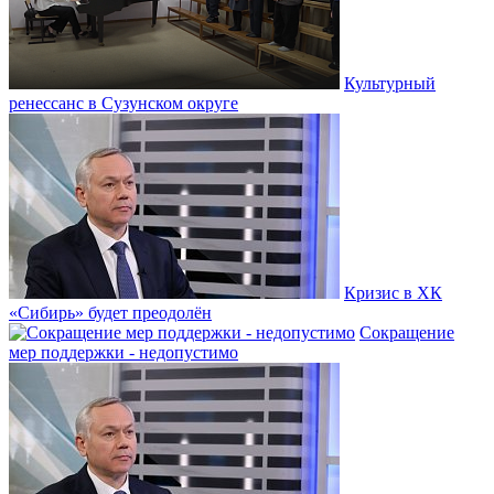
Культурный
ренессанс в Сузунском округе
Кризис в ХК
«Сибирь» будет преодолён
Сокращение
мер поддержки - недопустимо