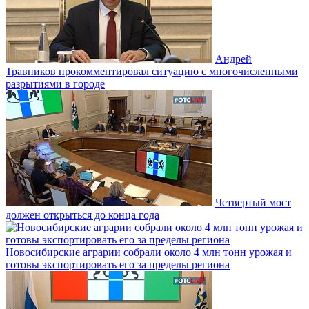
Андрей
Травников прокомментировал ситуацию с многочисленными
разрытиями в городе
Четвертый мост
должен открыться до конца года
Новосибирские аграрии собрали около 4 млн тонн урожая и
готовы экспортировать его за пределы региона