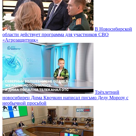
В Новосибирской
области действует программа для участников СВО
«Агрозащитник»
Трёхлетний
новосибирец Дима Квочкин написал письмо Деду Морозу с
необычной просьбой