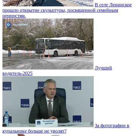
В селе Ленинское
прошло открытие скульптуры, посвященной семейным
ценностям.
Лучший
водитель-2025
За фотографии в
купальнике больше не уволят?