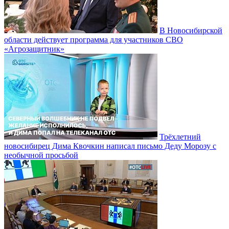
В Новосибирской
области действует программа для участников СВО
«Агрозащитник»
Трёхлетний
новосибирец Дима Квочкин написал письмо Деду Морозу с
необычной просьбой