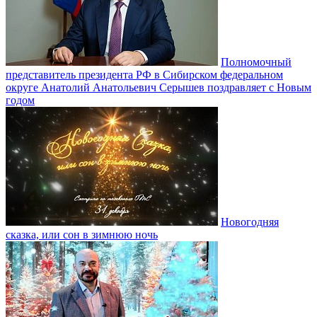
Полномочный
представитель президента РФ в Сибирском федеральном
округе Анатолий Анатольевич Серышев поздравляет с Новым
годом
Новогодняя
сказка, или сон в зимнюю ночь