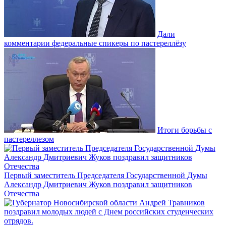
Дали
комментарии федеральные спикеры по пастереллёзу
Итоги борьбы с
пастереллезом
Первый заместитель Председателя Государственной Думы
Александр Дмитриевич Жуков поздравил защитников
Отечества