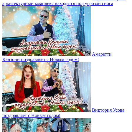
архитектурный комплекс находится под угрозой сноса
Амаретти
Канзони поздравляет с Новым годом!
Виктория Усова
поздравляет с Новым годом!