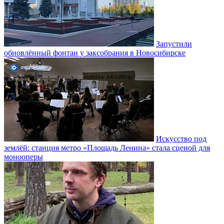
Запустили
обновлённый фонтан у заксобрания в Новосибирске
Искусство под
землёй: станция метро «Площадь Ленина» стала сценой для
монооперы