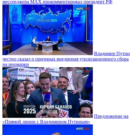
мессенджера MAX прокомментировал президент РФ
Владимир Путин
честно сказал о причинах внедрения утилизационного сбора
на иномарки
Предложение на
«Прямой линии с Владимиром Путиным»