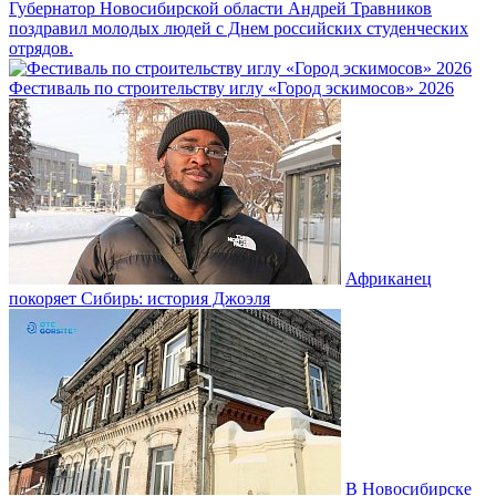
Губернатор Новосибирской области Андрей Травников
поздравил молодых людей с Днем российских студенческих
отрядов.
Фестиваль по строительству иглу «Город эскимосов» 2026
Африканец
покоряет Сибирь: история Джоэля
В Новосибирске