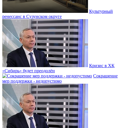
Культурный
ренессанс в Сузунском округе
Кризис в ХК
«Сибирь» будет преодолён
Сокращение
мер поддержки - недопустимо