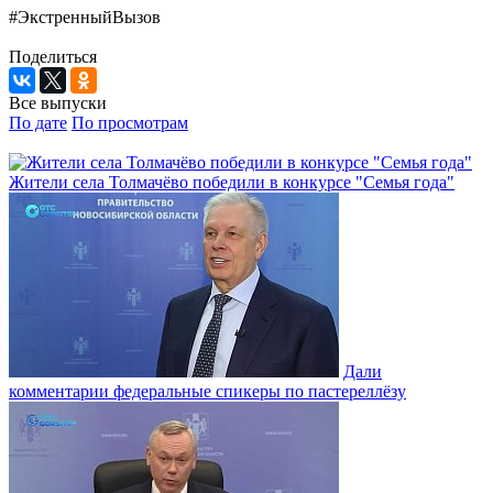
#ЭкстренныйВызов
Поделиться
Все выпуски
По дате
По просмотрам
Жители села Толмачёво победили в конкурсе "Семья года"
Дали
комментарии федеральные спикеры по пастереллёзу