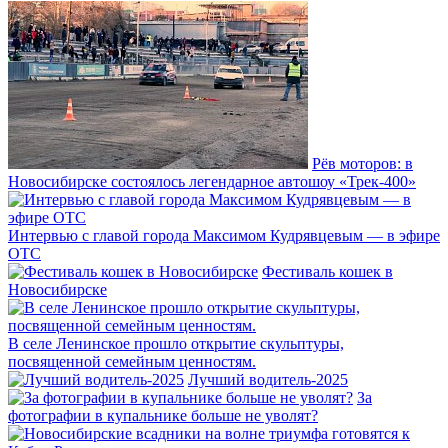
Рёв моторов: в
Новосибирске состоялось легендарное автошоу «Трек-400»
Интервью с главой города Максимом Кудрявцевым — в эфире
ОТС
Фестиваль кошек в
Новосибирске
В селе Ленинское прошло открытие скульптуры,
посвященной семейным ценностям.
Лучший водитель-2025
За
фотографии в купальнике больше не уволят?