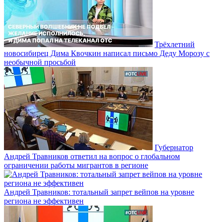
Трёхлетний
новосибирец Дима Квочкин написал письмо Деду Морозу с
необычной просьбой
Губернатор
Андрей Травников ответил на вопрос о глобальном
ограничении работы мигрантов в регионе
Андрей Травников: тотальный запрет вейпов на уровне
региона не эффективен