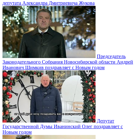
депутата Александра Дмитриевича Жукова
Председатель
Законодательного Собрания Новосибирской области Андрей
Иванович Шимкив поздравляет с Новым годом
Депутат
Государственной Думы Иванинский Олег поздравляет с
Новым годом