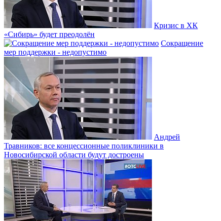
Кризис в ХК
«Сибирь» будет преодолён
Сокращение
мер поддержки - недопустимо
Андрей
Травников: все концессионные поликлиники в
Новосибирской области будут достроены