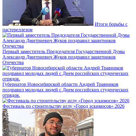
Итоги борьбы с
пастереллезом
Первый заместитель Председателя Государственной Думы
Александр Дмитриевич Жуков поздравил защитников
Отечества
Губернатор Новосибирской области Андрей Травников
поздравил молодых людей с Днем российских студенческих
отрядов.
Фестиваль по строительству иглу «Город эскимосов» 2026