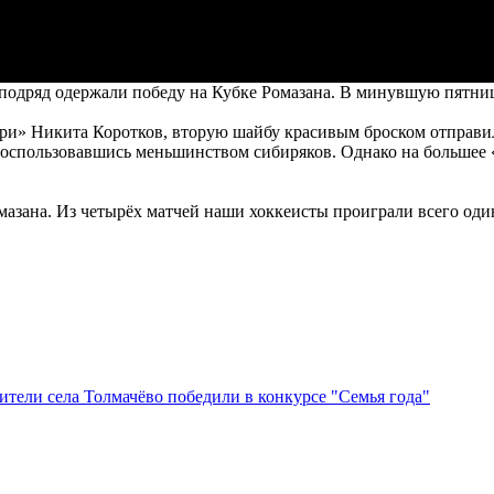
одряд одержали победу на Кубке Ромазана. В минувшую пятницу
ри» Никита Коротков, вторую шайбу красивым броском отправи
 воспользовавшись меньшинством сибиряков. Однако на большее 
омазана. Из четырёх матчей наши хоккеисты проиграли всего оди
тели села Толмачёво победили в конкурсе "Семья года"