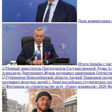
Дали комментарии 
Итоги борьбы с пас
Александр Дмитриевич Жуков поздравил защитников Отечеств
поздравил молодых людей с Днем российских студенческих отр
Фе