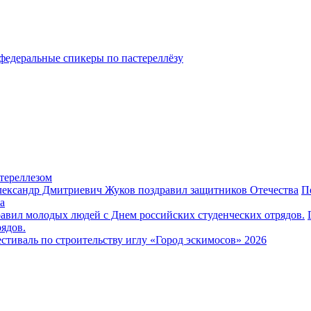
федеральные спикеры по пастереллёзу
тереллезом
П
а
ядов.
стиваль по строительству иглу «Город эскимосов» 2026