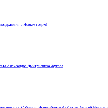
поздравляет с Новым годом!
тата Александра Дмитриевича Жукова
нодательного Собрания Новосибирской области Андрей Иванов