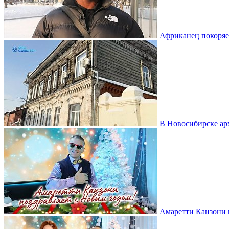
Африканец покоряе
В Новосибирске ар
Амаретти Канзони 