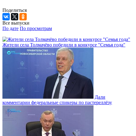
Поделиться
Все выпуски
По дате
По просмотрам
Жители села Толмачёво победили в конкурсе "Семья года"
Дали
комментарии федеральные спикеры по пастереллёзу