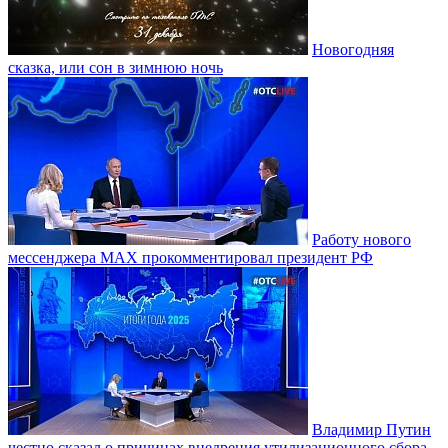
Новогодняя
сказка, или сон в зимнюю ночь
Работу нового
мессенджера MAX прокомментировал президент РФ
Владимир Путин
честно сказал о причинах внедрения утилизационного сбора