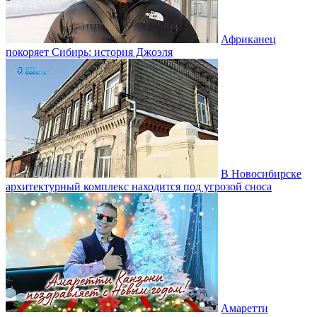
Африканец
покоряет Сибирь: история Джоэля
В Новосибирске
архитектурный комплекс находится под угрозой сноса
Амаретти