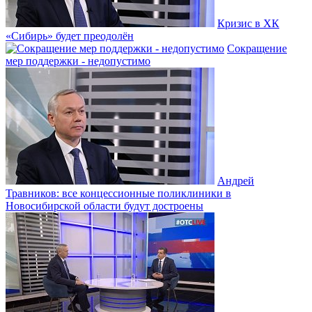
Кризис в ХК
«Сибирь» будет преодолён
Сокращение
мер поддержки - недопустимо
Андрей
Травников: все концессионные поликлиники в
Новосибирской области будут достроены