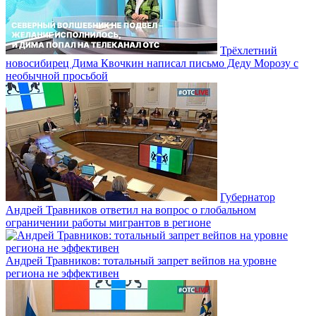
Трёхлетний
новосибирец Дима Квочкин написал письмо Деду Морозу с
необычной просьбой
Губернатор
Андрей Травников ответил на вопрос о глобальном
ограничении работы мигрантов в регионе
Андрей Травников: тотальный запрет вейпов на уровне
региона не эффективен