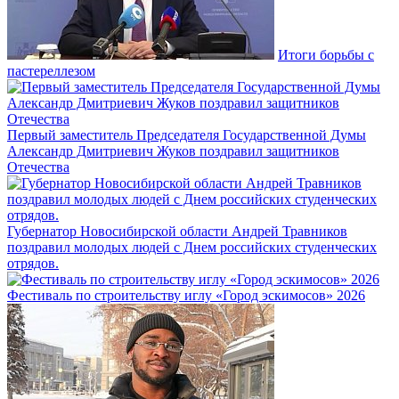
Итоги борьбы с
пастереллезом
Первый заместитель Председателя Государственной Думы
Александр Дмитриевич Жуков поздравил защитников
Отечества
Губернатор Новосибирской области Андрей Травников
поздравил молодых людей с Днем российских студенческих
отрядов.
Фестиваль по строительству иглу «Город эскимосов» 2026