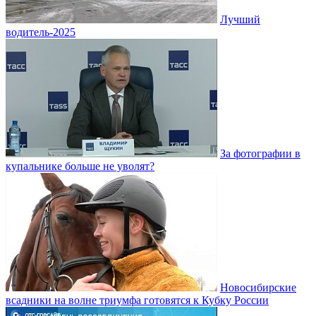
Лучший
водитель-2025
За фотографии в
купальнике больше не уволят?
Новосибирские
всадники на волне триумфа готовятся к Кубку России