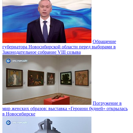
Обращение
губернатора Новосибирской области перед выборами в
Законодательное собрание VIII созыва
Погружение в
мир женских образов: выставка «Героини будней» открылась
в Новосибирске