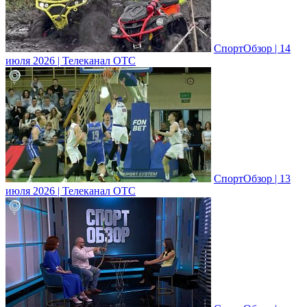
СпортОбзор | 14
июля 2026 | Телеканал ОТС
СпортОбзор | 13
июля 2026 | Телеканал ОТС