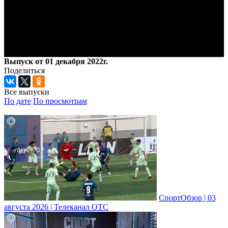
Выпуск от 01 декабря 2022г.
Поделиться
Все выпуски
По дате
По просмотрам
СпортОбзор | 03
августа 2026 | Телеканал ОТС