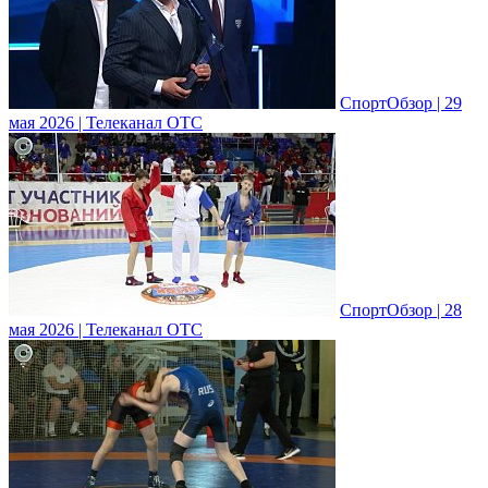
СпортОбзор | 29
мая 2026 | Телеканал ОТС
СпортОбзор | 28
мая 2026 | Телеканал ОТС