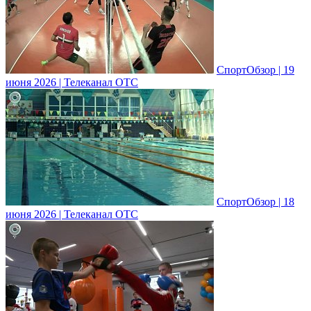
СпортОбзор | 19
июня 2026 | Телеканал ОТС
СпортОбзор | 18
июня 2026 | Телеканал ОТС