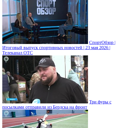
СпортОбзор |
Итоговый выпуск спортивных новостей | 23 мая 2026 |
Телеканал ОТС
Три фуры с
посылками отправили из Бердска на фронт