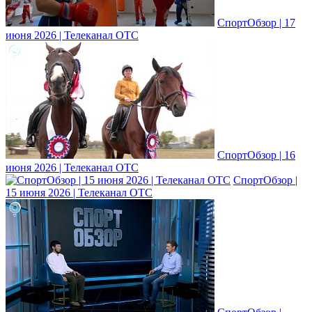
СпортОбзор | 17
июня 2026 | Телеканал ОТС
СпортОбзор | 16
июня 2026 | Телеканал ОТС
СпортОбзор |
15 июня 2026 | Телеканал ОТС