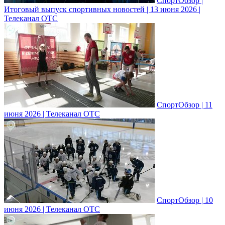
СпортОбзор |
Итоговый выпуск спортивных новостей | 13 июня 2026 |
Телеканал ОТС
СпортОбзор | 11
июня 2026 | Телеканал ОТС
СпортОбзор | 10
июня 2026 | Телеканал ОТС