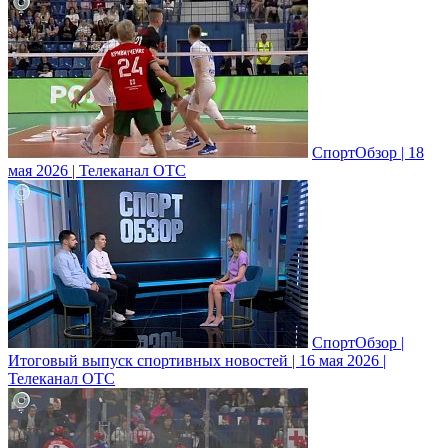
СпортОбзор | 18
мая 2026 | Телеканал ОТС
СпортОбзор |
Итоговый выпуск спортивных новостей | 16 мая 2026 |
Телеканал ОТС