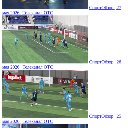
СпортОбзор | 27
мая 2026 | Телеканал ОТС
СпортОбзор | 26
мая 2026 | Телеканал ОТС
СпортОбзор | 25
мая 2026 | Телеканал ОТС