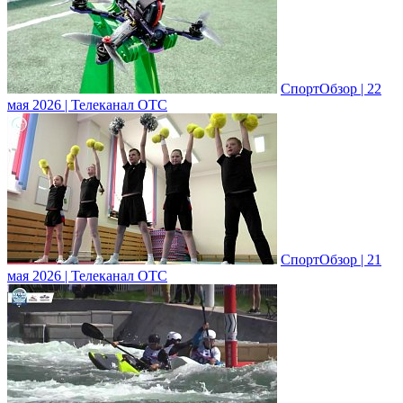
СпортОбзор | 22
мая 2026 | Телеканал ОТС
СпортОбзор | 21
мая 2026 | Телеканал ОТС