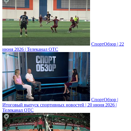
СпортОбзор | 22
июня 2026 | Телеканал ОТС
СпортОбзор |
Итоговый выпуск спортивных новостей | 20 июня 2026 |
Телеканал ОТС