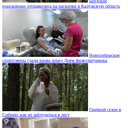
Бердские
поисковики отправились на раскопки в Калужскую область
Новосибирские
спортсмены сдали кровь перед Днём физкультурника
Грибной сезон в
Сибири: как не заблудиться в лесу