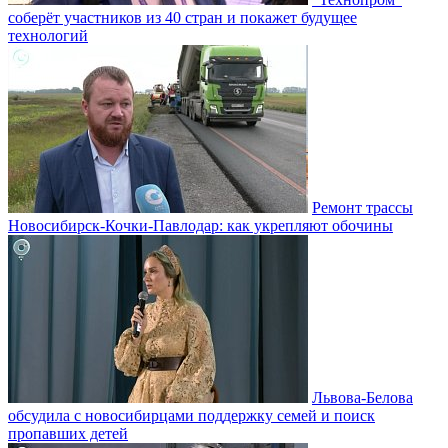
соберёт участников из 40 стран и покажет будущее
технологий
Ремонт трассы
Новосибирск-Кочки-Павлодар: как укрепляют обочины
Львова-Белова
обсудила с новосибирцами поддержку семей и поиск
пропавших детей