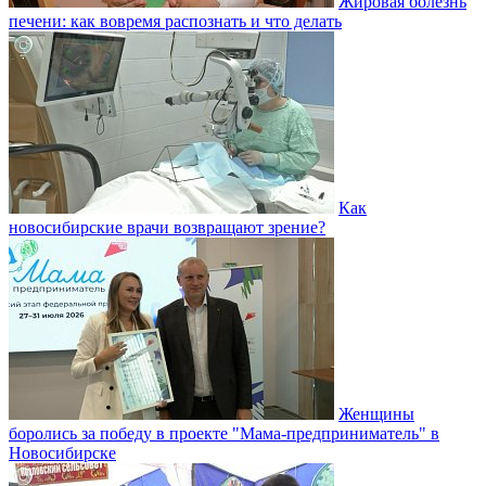
Жировая болезнь
печени: как вовремя распознать и что делать
Как
новосибирские врачи возвращают зрение?
Женщины
боролись за победу в проекте "Мама-предприниматель" в
Новосибирске