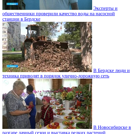
Эксперты и
общественники проверили качество воды на насосной
станции в Бердске
В Бердске люди и
техника приводят в порядок улично‑дорожную сеть
В Новосибирске в
разгаре дачный сезон и выставка редких растений