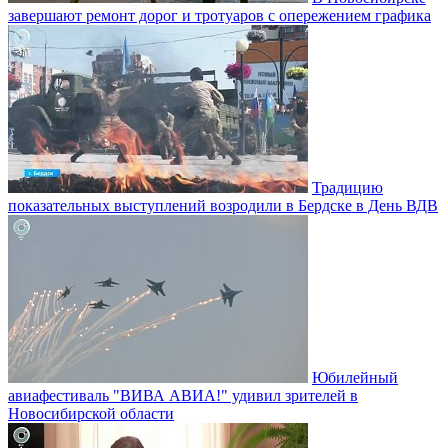
завершают ремонт дорог и тротуаров с опережением графика
Традицию
показательных выступлений возродили в Бердске в День ВДВ
Юбилейный
авиафестиваль "ВИВА АВИА!" удивил зрителей в
Новосибирской области