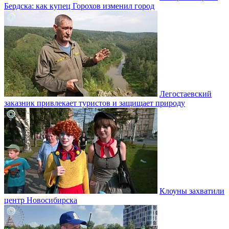
Бердска: как купец Горохов изменил город
Легостаевский
заказник привлекает туристов и защищает природу
Клоуны захватили
центр Новосибирска