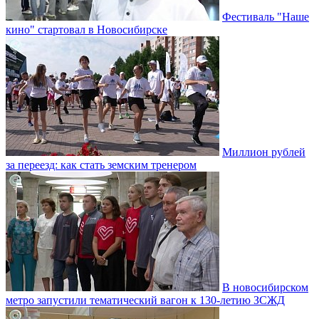
Фестиваль "Наше
кино" стартовал в Новосибирске
Миллион рублей
за переезд: как стать земским тренером
В новосибирском
метро запустили тематический вагон к 130-летию ЗСЖД