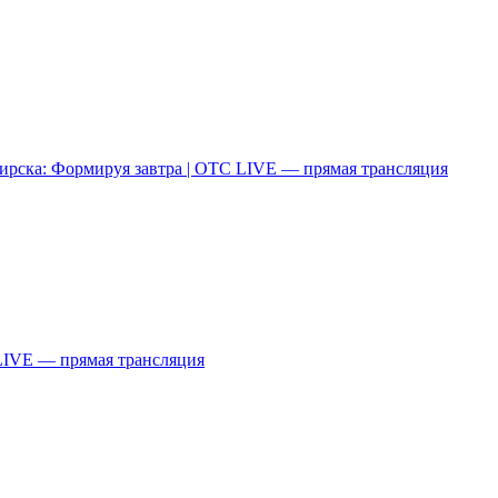
рска: Формируя завтра | ОТС LIVE — прямая трансляция
LIVE — прямая трансляция