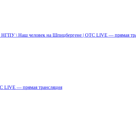
в НГПУ \ Наш человек на Шпицбергене | ОТС LIVE — прямая тр
С LIVE — прямая трансляция