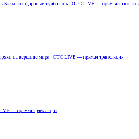
 \ Большой здоровый субботник | ОТС LIVE — прямая трансляц
иряки на вершине мира | ОТС LIVE — прямая трансляция
LIVE — прямая трансляция