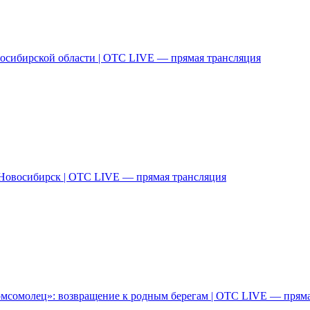
осибирской области | ОТС LIVE — прямая трансляция
овосибирск | ОТС LIVE — прямая трансляция
мсомолец»: возвращение к родным берегам | ОТС LIVE — пряма