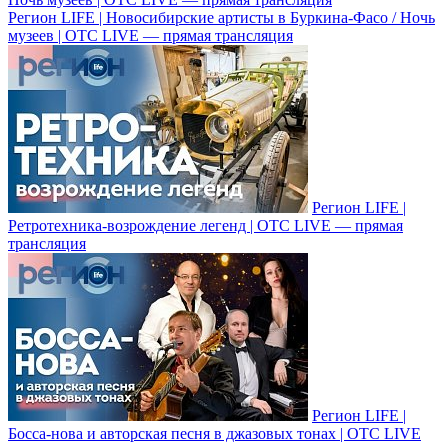
Регион LIFE | Новосибирские артисты в Буркина-Фасо / Ночь
музеев | ОТС LIVE — прямая трансляция
Регион LIFE |
Ретротехника-возрождение легенд | ОТС LIVE — прямая
трансляция
Регион LIFE |
Босса-нова и авторская песня в джазовых тонах | ОТС LIVE