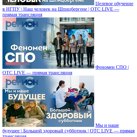
Целевое обучение
в НГПУ \ Наш человек на Шпицбергене | ОТС LIVE —
прямая трансляция
Феномен СПО |
ОТС LIVE — прямая трансляция
Мы и наше
будущее \ Большой здоровый субботник | ОТС LIVE — прямая
трансляция