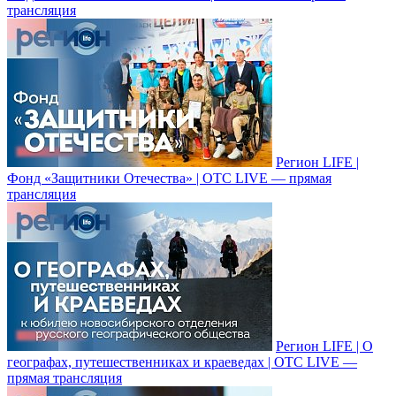
трансляция
Регион LIFE |
Фонд «Защитники Отечества» | ОТС LIVE — прямая
трансляция
Регион LIFE | О
географах, путешественниках и краеведах | ОТС LIVE —
прямая трансляция