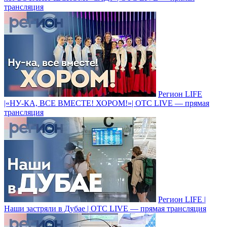
трансляция
Регион LIFE
|«НУ-КА, ВСЕ ВМЕСТЕ! ХОРОМ!»| ОТС LIVE — прямая
трансляция
Регион LIFE |
Наши застряли в Дубае | ОТС LIVE — прямая трансляция