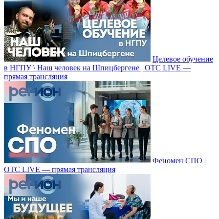
Целевое обучение
в НГПУ \ Наш человек на Шпицбергене | ОТС LIVE —
прямая трансляция
Феномен СПО |
ОТС LIVE — прямая трансляция