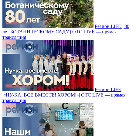
Регион LIFE | 80
лет БОТАНИЧЕСКОМУ САДУ | ОТС LIVE — прямая
трансляция
Регион LIFE
|«НУ-КА, ВСЕ ВМЕСТЕ! ХОРОМ!»| ОТС LIVE — прямая
трансляция