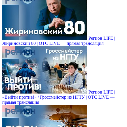
Регион LIFE |
Жириновский 80 | ОТС LIVE — прямая трансляция
Регион LIFE |
«Выйти против!» / Гроссмейстер из НГТУ | ОТС LIVE —
прямая трансляция