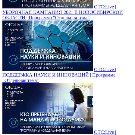
ОТС:Live |
УБОРОЧНАЯ КАМПАНИЯ-2021 В НОВОСИБИРСКОЙ
ОБЛАСТИ | Программа "Отдельная тема"
ОТС:Live |
ПОДДЕРЖКА НАУКИ И ИННОВАЦИЙ | Программа
"Отдельная тема"
ОТС:Live |