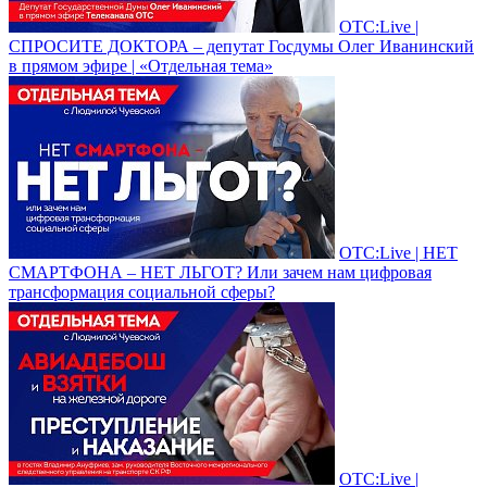
ОТС:Live |
СПРОСИТЕ ДОКТОРА – депутат Госдумы Олег Иванинский
в прямом эфире | «Отдельная тема»
ОТС:Live | НЕТ
СМАРТФОНА – НЕТ ЛЬГОТ? Или зачем нам цифровая
трансформация социальной сферы?
ОТС:Live |