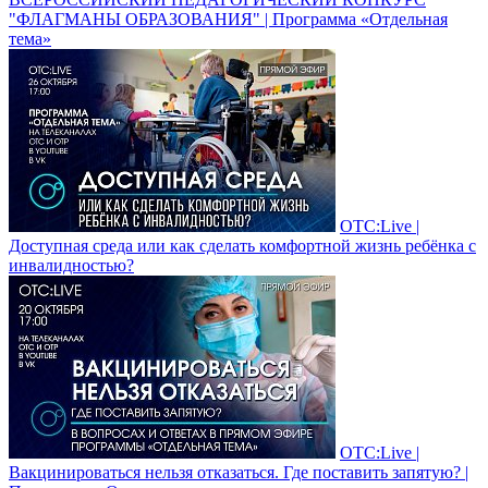
"ФЛАГМАНЫ ОБРАЗОВАНИЯ" | Программа «Отдельная
тема»
ОТС:Live |
Доступная среда или как сделать комфортной жизнь ребёнка с
инвалидностью?
ОТС:Live |
Вакцинироваться нельзя отказаться. Где поставить запятую? |