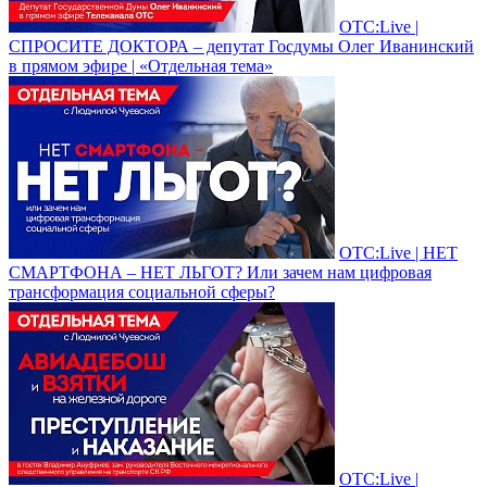
ОТС:Live |
СПРОСИТЕ ДОКТОРА – депутат Госдумы Олег Иванинский
в прямом эфире | «Отдельная тема»
ОТС:Live | НЕТ
СМАРТФОНА – НЕТ ЛЬГОТ? Или зачем нам цифровая
трансформация социальной сферы?
ОТС:Live |