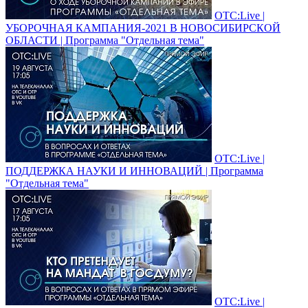
ОТС:Live |
УБОРОЧНАЯ КАМПАНИЯ-2021 В НОВОСИБИРСКОЙ
ОБЛАСТИ | Программа "Отдельная тема"
ОТС:Live |
ПОДДЕРЖКА НАУКИ И ИННОВАЦИЙ | Программа
"Отдельная тема"
ОТС:Live |