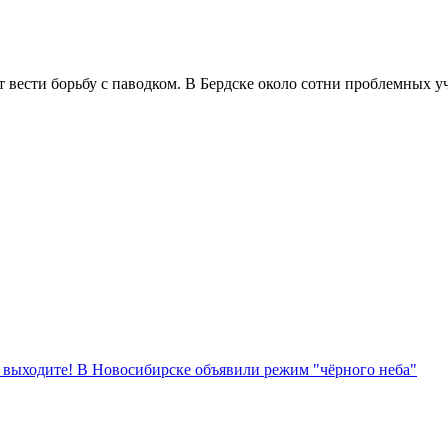
сти борьбу с паводком. В Бердске около сотни проблемных учас
е выходите! В Новосибирске объявили режим "чёрного неба"