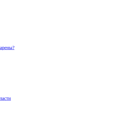
 арены?
ласти