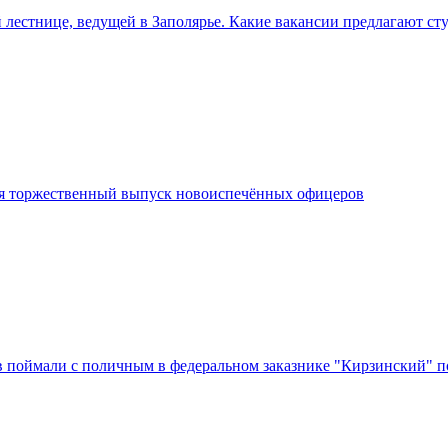
 лестнице, ведущей в Заполярье. Какие вакансии предлагают ст
я торжественный выпуск новоиспечённых офицеров
в поймали с поличным в федеральном заказнике "Кирзинский" п