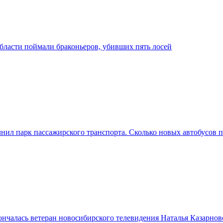
бласти поймали браконьеров, убивших пять лосей
ил парк пассажирского транспорта. Сколько новых автобусов п
нчалась ветеран новосибирского телевидения Наталья Казарнов