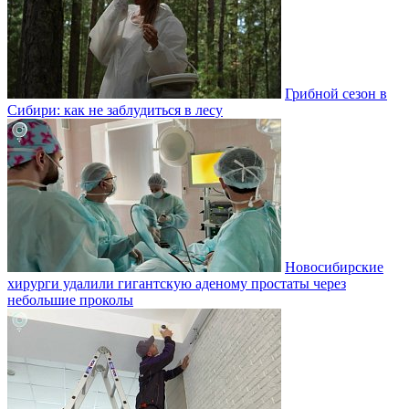
Грибной сезон в
Сибири: как не заблудиться в лесу
Новосибирские
хирурги удалили гигантскую аденому простаты через
небольшие проколы