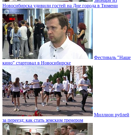
Звонари из
Новосибирска удивили гостей на Дне города в Тюмени
Фестиваль "Наше
кино" стартовал в Новосибирске
Миллион рублей
за переезд: как стать земским тренером