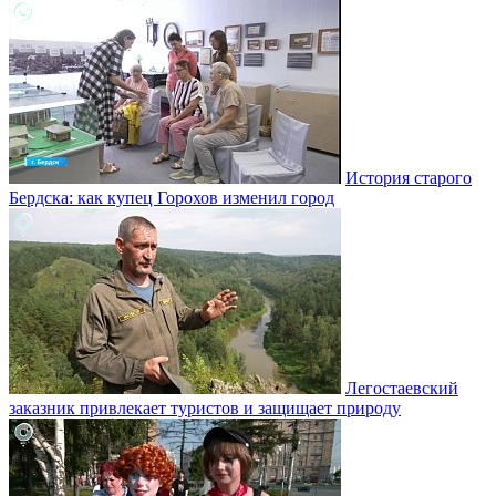
История старого
Бердска: как купец Горохов изменил город
Легостаевский
заказник привлекает туристов и защищает природу