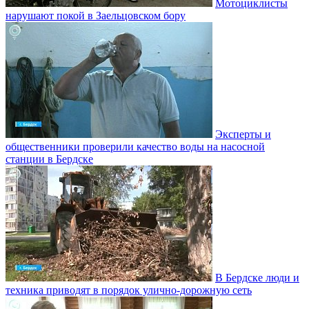
Мотоциклисты
нарушают покой в Заельцовском бору
Эксперты и
общественники проверили качество воды на насосной
станции в Бердске
В Бердске люди и
техника приводят в порядок улично‑дорожную сеть