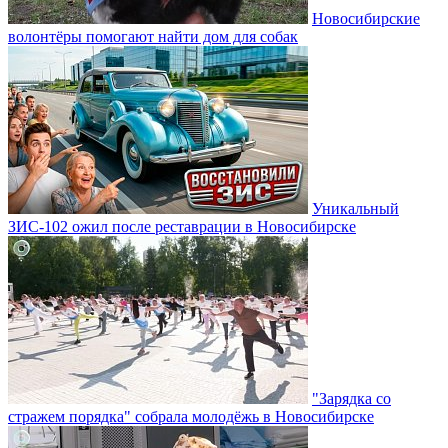
Новосибирские
волонтёры помогают найти дом для собак
Уникальный
ЗИС-102 ожил после реставрации в Новосибирске
"Зарядка со
стражем порядка" собрала молодёжь в Новосибирске