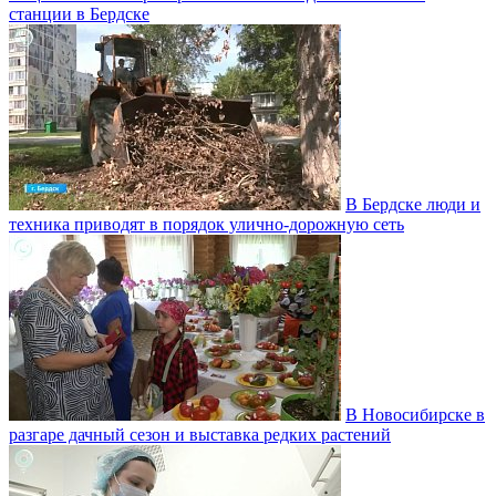
станции в Бердске
В Бердске люди и
техника приводят в порядок улично‑дорожную сеть
В Новосибирске в
разгаре дачный сезон и выставка редких растений