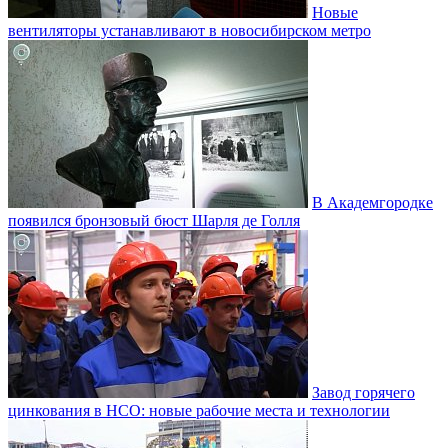
Новые
вентиляторы устанавливают в новосибирском метро
В Академгородке
появился бронзовый бюст Шарля де Голля
Завод горячего
цинкования в НСО: новые рабочие места и технологии