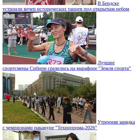
В Бердске
устроили вечер исторических танцев под открытым небом
Лучшие
спортсмены Сибири сразились на марафоне "Земля спорта"
Утренняя зарядка
с чемпионами накануне "Технопрома-2026"