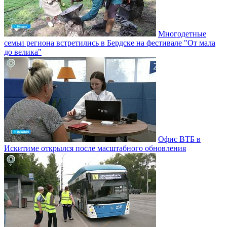
Многодетные
семьи региона встретились в Бердске на фестивале "От мала
до велика"
Офис ВТБ в
Искитиме открылся после масштабного обновления