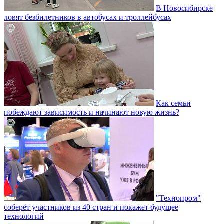
В Новосибирске
ловят безбилетников в автобусах и троллейбусах
Как семьи
побеждают зависимость и начинают новую жизнь?
"Технопром"
соберёт участников из 40 стран и покажет будущее
технологий