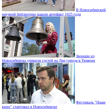
В Новосибирской
научной библиотеке нашли артефакт 1925 года
Звонари из
Новосибирска удивили гостей на Дне города в Тюмени
Фестиваль "Наше
кино" стартовал в Новосибирске