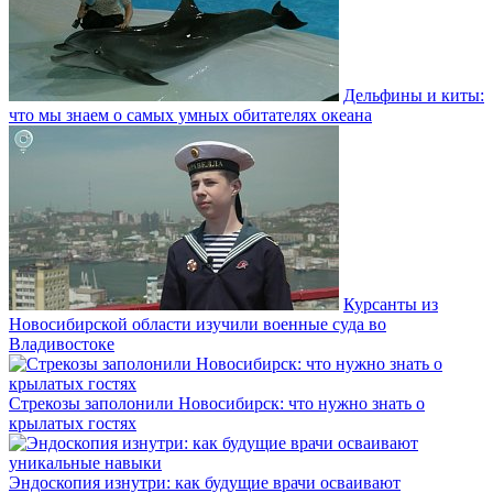
Дельфины и киты:
что мы знаем о самых умных обитателях океана
Курсанты из
Новосибирской области изучили военные суда во
Владивостоке
Стрекозы заполонили Новосибирск: что нужно знать о
крылатых гостях
Эндоскопия изнутри: как будущие врачи осваивают