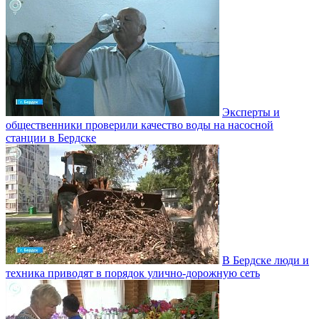
Эксперты и
общественники проверили качество воды на насосной
станции в Бердске
В Бердске люди и
техника приводят в порядок улично‑дорожную сеть