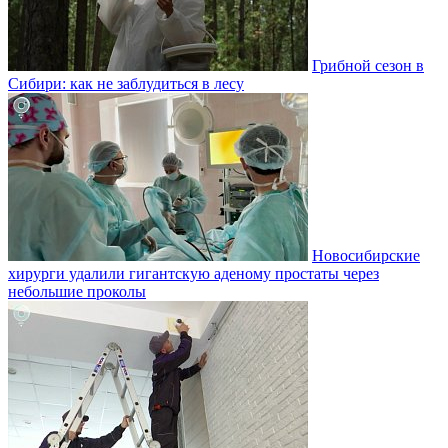
Грибной сезон в
Сибири: как не заблудиться в лесу
Новосибирские
хирурги удалили гигантскую аденому простаты через
небольшие проколы