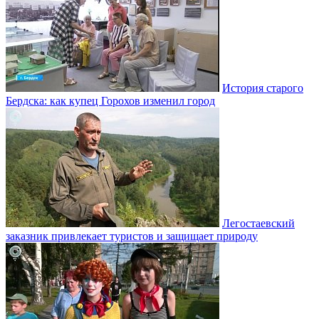
История старого
Бердска: как купец Горохов изменил город
Легостаевский
заказник привлекает туристов и защищает природу