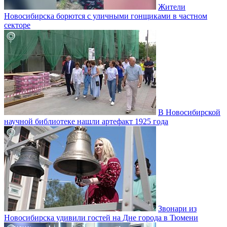
Жители
Новосибирска борются с уличными гонщиками в частном
секторе
В Новосибирской
научной библиотеке нашли артефакт 1925 года
Звонари из
Новосибирска удивили гостей на Дне города в Тюмени