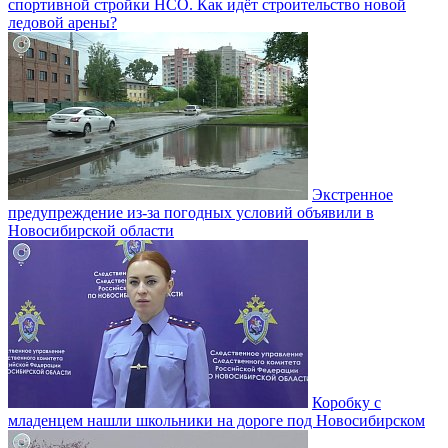
спортивной стройки НСО. Как идёт строительство новой
ледовой арены?
Экстренное
предупреждение из-за погодных условий объявили в
Новосибирской области
Коробку с
младенцем нашли школьники на дороге под Новосибирском