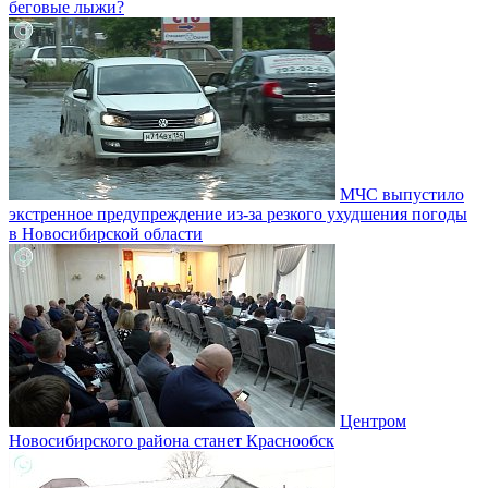
беговые лыжи?
МЧС выпустило
экстренное предупреждение из-за резкого ухудшения погоды
в Новосибирской области
Центром
Новосибирского района станет Краснообск