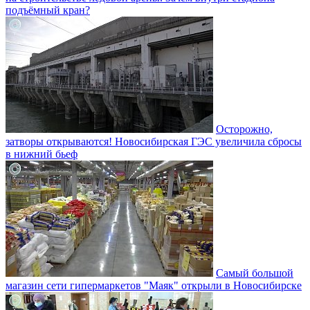
подъёмный кран?
Осторожно,
затворы открываются! Новосибирская ГЭС увеличила сбросы
в нижний бьеф
Самый большой
магазин сети гипермаркетов "Маяк" открыли в Новосибирске