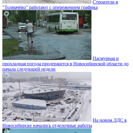
Строители в
"Толмачёво" работают с опережением графика
Пасмурная и
прохладная погода продержится в Новосибирской области до
начала следующей недели
На новом ЛДС в
Новосибирске начались отделочные работы