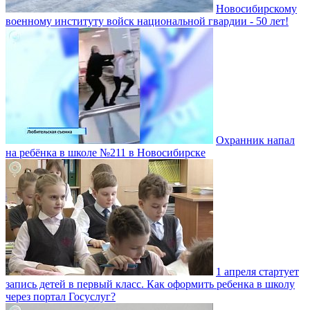
Новосибирскому
военному институту войск национальной гвардии - 50 лет!
Охранник напал
на ребёнка в школе №211 в Новосибирске
1 апреля стартует
запись детей в первый класс. Как оформить ребенка в школу
через портал Госуслуг?