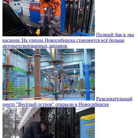
Полный бак в два
касания. На улицах Новосибирска становится всё больше
автоматизированных заправок
Развлекательный
центр "Весёлый остров" открыли в Новосибирске