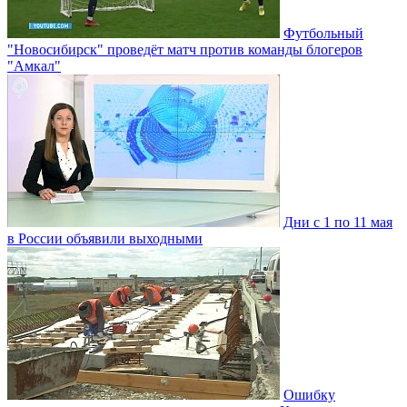
Футбольный
"Новосибирск" проведёт матч против команды блогеров
"Амкал"
Дни с 1 по 11 мая
в России объявили выходными
Ошибку