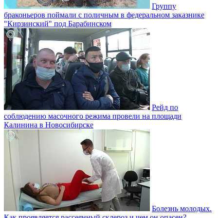
Группу
браконьеров поймали с поличным в федеральном заказнике
"Кирзинский" под Барабинском
Рейд по
соблюдению масочного режима провели на площади
Калинина в Новосибирске
Болезнь молодых.
Как проявляется рассеянный склероз и чем он опасен?