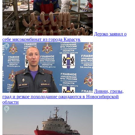
Дерзко заявил о
себе мясокомбинат из города Карасук
Ливни, грозы,
град и резкое похолодание ожидаются в Новосибирской
области