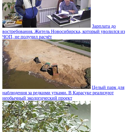
Зарплата до
востребования. Житель Новосибирска, который уволился из
ЧОП, не получил расчёт
Целый парк для
наблюдения за редкими утками. В Карасуке реализуют
необычный экологический проект