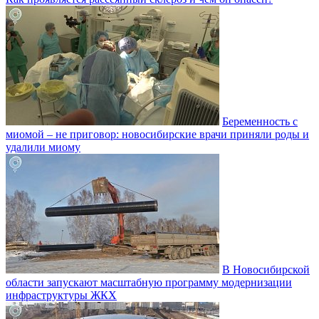
Беременность с
миомой – не приговор: новосибирские врачи приняли роды и
удалили миому
В Новосибирской
области запускают масштабную программу модернизации
инфраструктуры ЖКХ