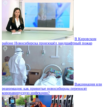
В Кировском
районе Новосибирска произошёл ландшафтный пожар
Вакцинация или
реанимация: как привитые новосибирцы переносят
коронавирусную инфекцию?