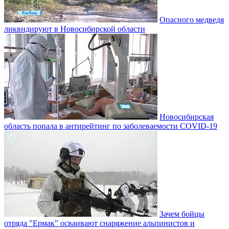
Опасного медведя
ликвидируют в Новосибирской области
Новосибирская
область попала в антирейтинг по заболеваемости COVID-19
Зачем бойцы
отряда "Ермак" осваивают снаряжение альпинистов и