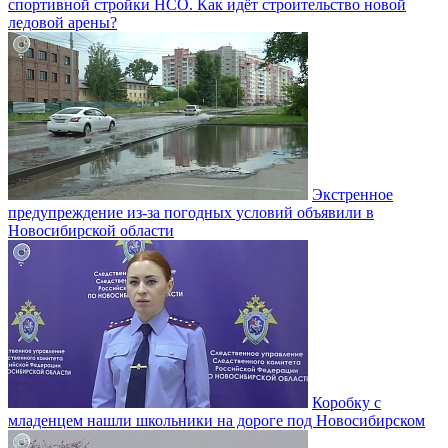
спортивной стройки НСО. Как идёт строительство новой
ледовой арены?
Экстренное
предупреждение из-за погодных условий объявили в
Новосибирской области
Коробку с
младенцем нашли школьники на дороге под Новосибирском