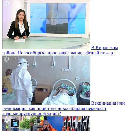
В Кировском
районе Новосибирска произошёл ландшафтный пожар
Вакцинация или
реанимация: как привитые новосибирцы переносят
коронавирусную инфекцию?