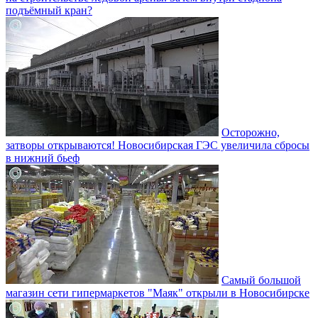
подъёмный кран?
Осторожно,
затворы открываются! Новосибирская ГЭС увеличила сбросы
в нижний бьеф
Самый большой
магазин сети гипермаркетов "Маяк" открыли в Новосибирске