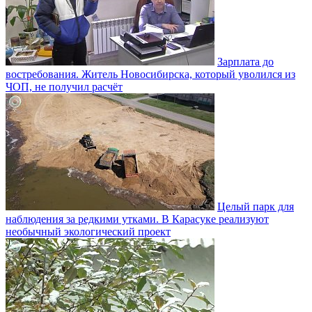
Зарплата до
востребования. Житель Новосибирска, который уволился из
ЧОП, не получил расчёт
Целый парк для
наблюдения за редкими утками. В Карасуке реализуют
необычный экологический проект