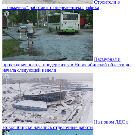
Строители в
"Толмачёво" работают с опережением графика
Пасмурная и
прохладная погода продержится в Новосибирской области до
начала следующей недели
На новом ЛДС в
Новосибирске начались отделочные работы