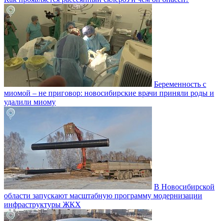
Беременность с
миомой – не приговор: новосибирские врачи приняли роды и
удалили миому
В Новосибирской
области запускают масштабную программу модернизации
инфраструктуры ЖКХ