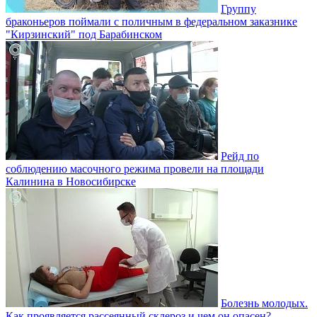
Группу
браконьеров поймали с поличным в федеральном заказнике
"Кирзинский" под Барабинском
Рейд по
соблюдению масочного режима провели на площади
Калинина в Новосибирске
Болезнь молодых.
Как проявляется рассеянный склероз и чем он опасен?