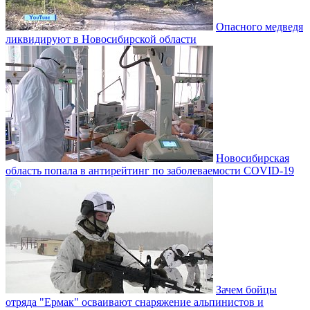
Опасного медведя
ликвидируют в Новосибирской области
Новосибирская
область попала в антирейтинг по заболеваемости COVID-19
Зачем бойцы
отряда "Ермак" осваивают снаряжение альпинистов и