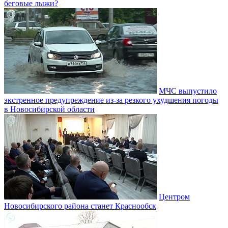
беговые лыжи?
МЧС выпустило
экстренное предупреждение из-за резкого ухудшения погоды
в Новосибирской области
Центром
Новосибирского района станет Краснообск