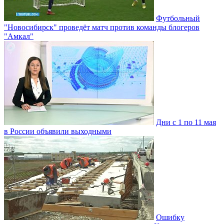
Футбольный
"Новосибирск" проведёт матч против команды блогеров
"Амкал"
Дни с 1 по 11 мая
в России объявили выходными
Ошибку