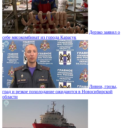
Дерзко заявил о
себе мясокомбинат из города Карасук
Ливни, грозы,
град и резкое похолодание ожидаются в Новосибирской
области