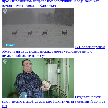
проектировщиков исправляют дорожники. Когда закончат
ремонт путепровода в Карасуке?
В Новосибирской
области на двух полицейских завели уголовное дело о
незаконной охоте на косуль
Отдавать почти
всю пенсию придётся жителю Искитима за внезапный долг за
газ