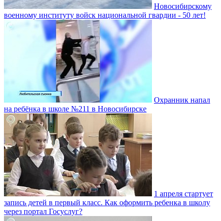
Новосибирскому
военному институту войск национальной гвардии - 50 лет!
Охранник напал
на ребёнка в школе №211 в Новосибирске
1 апреля стартует
запись детей в первый класс. Как оформить ребенка в школу
через портал Госуслуг?