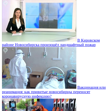
В Кировском
районе Новосибирска произошёл ландшафтный пожар
Вакцинация или
реанимация: как привитые новосибирцы переносят
коронавирусную инфекцию?