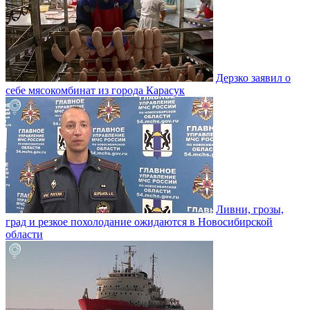
Дерзко заявил о
себе мясокомбинат из города Карасук
Ливни, грозы,
град и резкое похолодание ожидаются в Новосибирской
области