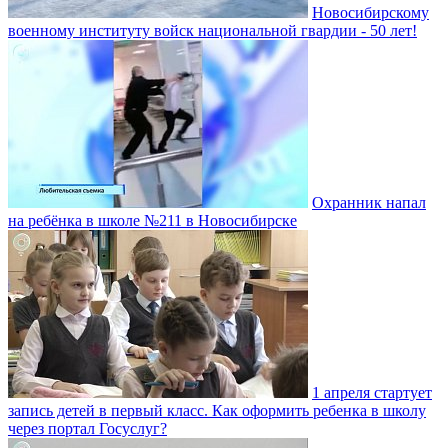
Новосибирскому
военному институту войск национальной гвардии - 50 лет!
Охранник напал
на ребёнка в школе №211 в Новосибирске
1 апреля стартует
запись детей в первый класс. Как оформить ребенка в школу
через портал Госуслуг?