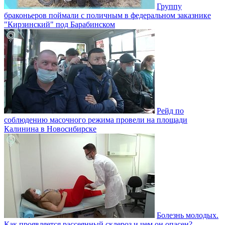
Группу
браконьеров поймали с поличным в федеральном заказнике
"Кирзинский" под Барабинском
Рейд по
соблюдению масочного режима провели на площади
Калинина в Новосибирске
Болезнь молодых.
Как проявляется рассеянный склероз и чем он опасен?