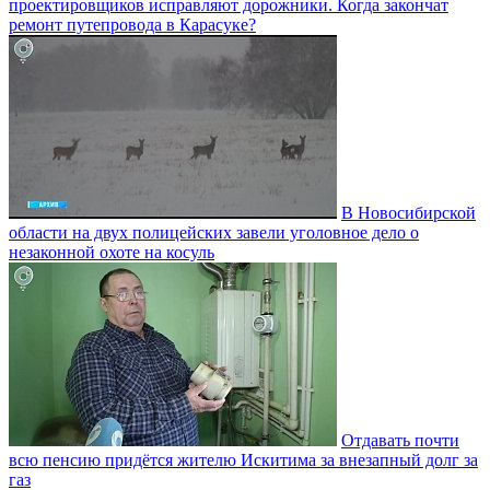
проектировщиков исправляют дорожники. Когда закончат
ремонт путепровода в Карасуке?
В Новосибирской
области на двух полицейских завели уголовное дело о
незаконной охоте на косуль
Отдавать почти
всю пенсию придётся жителю Искитима за внезапный долг за
газ