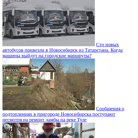
Сто новых
автобусов привезли в Новосибирск из Татарстана. Когда
машины выйдут на городские маршруты?
Сообщения о
подтоплениях в пригороде Новосибирска поступают
несмотря на ремонт дамбы на реке Туле