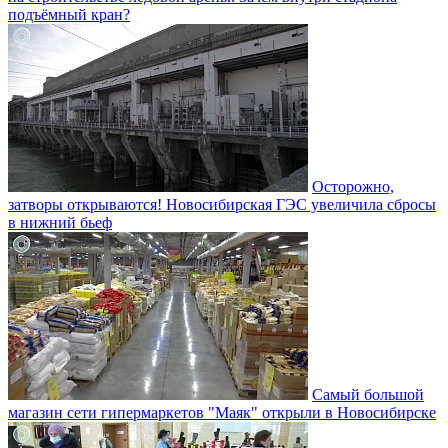
подъёмный кран?
Осторожно,
затворы открываются! Новосибирская ГЭС увеличила сбросы
в нижний бьеф
Самый большой
магазин сети гипермаркетов "Маяк" открыли в Новосибирске