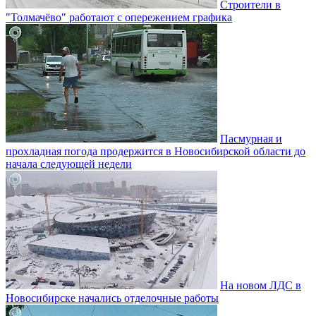
Строители в
"Толмачёво" работают с опережением графика
Пасмурная и
прохладная погода продержится в Новосибирской области до
начала следующей недели
На новом ЛДС в
Новосибирске начались отделочные работы