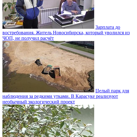
Зарплата до
востребования. Житель Новосибирска, который уволился из
ЧОП, не получил расчёт
Целый парк для
наблюдения за редкими утками. В Карасуке реализуют
необычный экологический проект