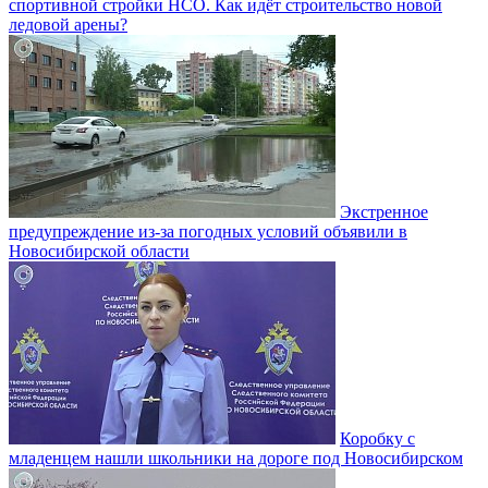
спортивной стройки НСО. Как идёт строительство новой
ледовой арены?
Экстренное
предупреждение из-за погодных условий объявили в
Новосибирской области
Коробку с
младенцем нашли школьники на дороге под Новосибирском