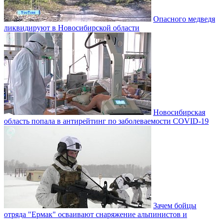
Опасного медведя
ликвидируют в Новосибирской области
Новосибирская
область попала в антирейтинг по заболеваемости COVID-19
Зачем бойцы
отряда "Ермак" осваивают снаряжение альпинистов и