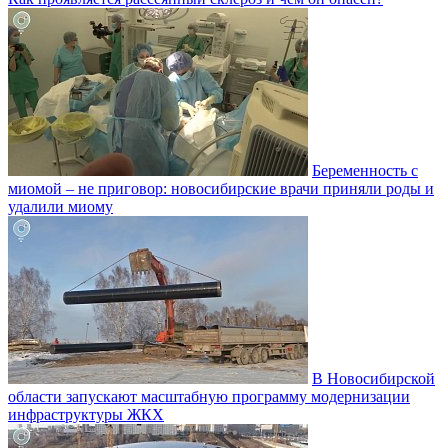
Беременность с
миомой – не приговор: новосибирские врачи приняли роды и
удалили миому
В Новосибирской
области запускают масштабную программу модернизации
инфраструктуры ЖКХ