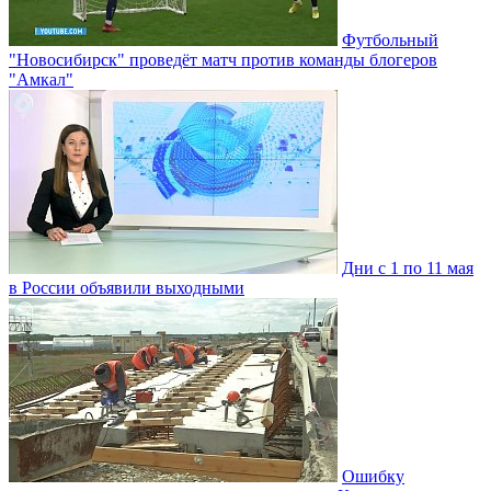
Футбольный
"Новосибирск" проведёт матч против команды блогеров
"Амкал"
Дни с 1 по 11 мая
в России объявили выходными
Ошибку