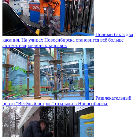
Полный бак в два
касания. На улицах Новосибирска становится всё больше
автоматизированных заправок
Развлекательный
центр "Весёлый остров" открыли в Новосибирске