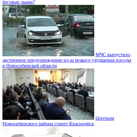
беговые лыжи?
МЧС выпустило
экстренное предупреждение из-за резкого ухудшения погоды
в Новосибирской области
Центром
Новосибирского района станет Краснообск