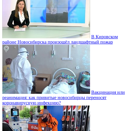
В Кировском
районе Новосибирска произошёл ландшафтный пожар
Вакцинация или
реанимация: как привитые новосибирцы переносят
коронавирусную инфекцию?