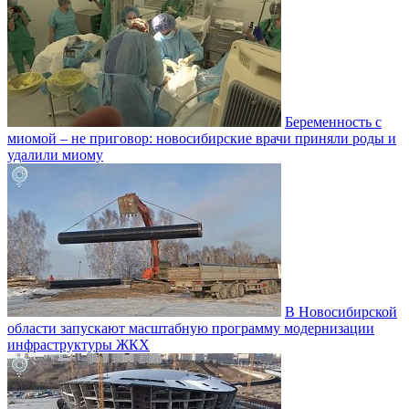
Беременность с
миомой – не приговор: новосибирские врачи приняли роды и
удалили миому
В Новосибирской
области запускают масштабную программу модернизации
инфраструктуры ЖКХ