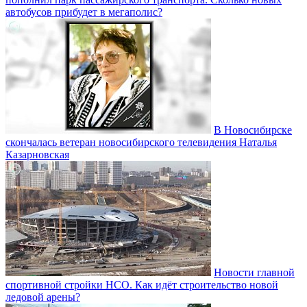
автобусов прибудет в мегаполис?
В Новосибирске
скончалась ветеран новосибирского телевидения Наталья
Казарновская
Новости главной
спортивной стройки НСО. Как идёт строительство новой
ледовой арены?