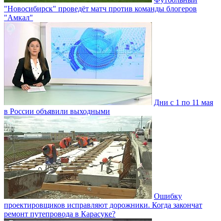
"Новосибирск" проведёт матч против команды блогеров
"Амкал"
Дни с 1 по 11 мая
в России объявили выходными
Ошибку
проектировщиков исправляют дорожники. Когда закончат
ремонт путепровода в Карасуке?