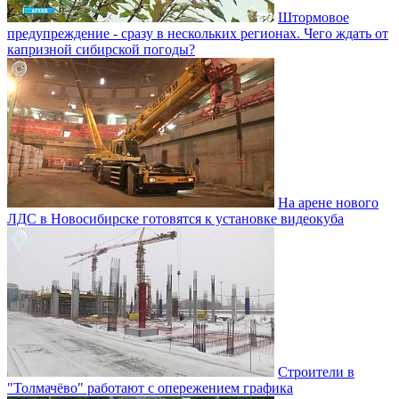
Штормовое
предупреждение - сразу в нескольких регионах. Чего ждать от
капризной сибирской погоды?
На арене нового
ЛДС в Новосибирске готовятся к установке видеокуба
Строители в
"Толмачёво" работают с опережением графика