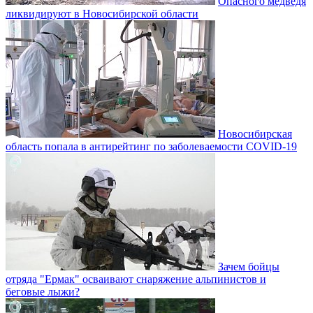
Опасного медведя
ликвидируют в Новосибирской области
Новосибирская
область попала в антирейтинг по заболеваемости COVID-19
Зачем бойцы
отряда "Ермак" осваивают снаряжение альпинистов и
беговые лыжи?