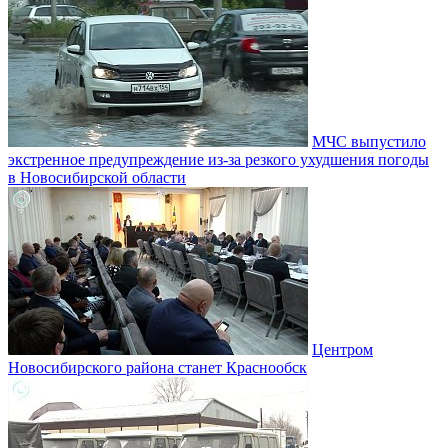
МЧС выпустило
экстренное предупреждение из-за резкого ухудшения погоды
в Новосибирской области
Центром
Новосибирского района станет Краснообск