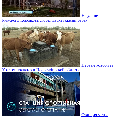
На улице
Римского-Корсакова сгорел двухэтажный барак
Первые ковбои за
Уралом появятся в Новосибирской области
Станция метро