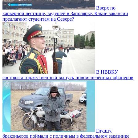
Вверх по
карьерной лестнице, ведущей в Заполярье. Какие вакансии
предлагают студентам на Севере?
В НВВКУ
состоялся торжественный выпуск новоиспечённых офицеров
Группу
браконьеров поймали с поличным в федеральном заказнике