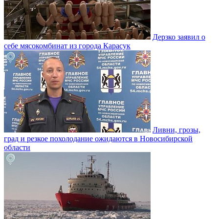
Дерзко заявил о
себе мясокомбинат из города Карасук
Ливни, грозы,
град и резкое похолодание ожидаются в Новосибирской
области