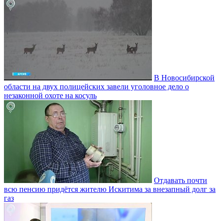
В Новосибирской
области на двух полицейских завели уголовное дело о
незаконной охоте на косуль
Отдавать почти
всю пенсию придётся жителю Искитима за внезапный долг за
газ