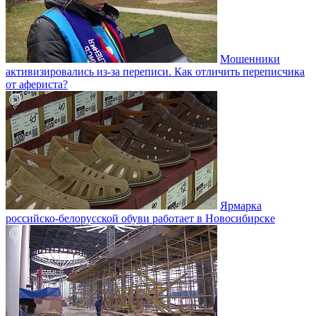
Мошенники
активизировались из-за переписи. Как отличить переписчика
от афериста?
Ярмарка
российско-белорусской обуви работает в Новосибирске