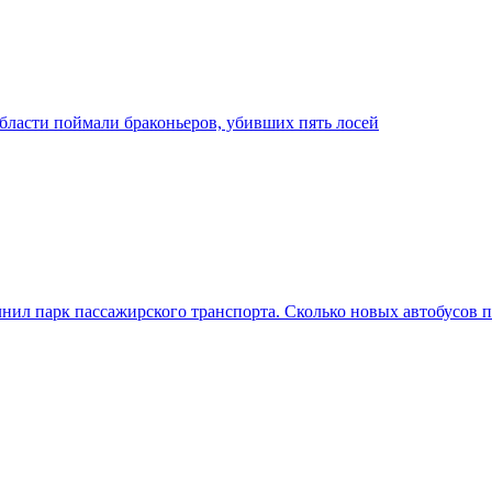
бласти поймали браконьеров, убивших пять лосей
ил парк пассажирского транспорта. Сколько новых автобусов п