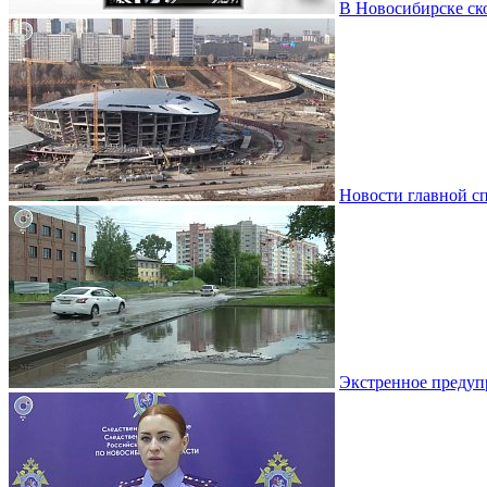
В Новосибирске ско
Новости главной с
Экстренное предуп