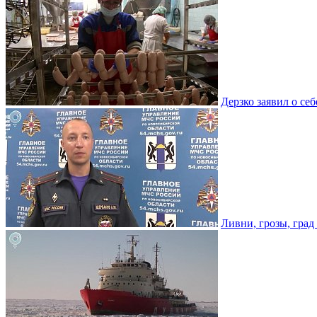
Дерзко заявил о се
Ливни, грозы, град