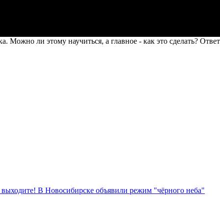
а. Можно ли этому научиться, а главное - как это сделать? Отв
е выходите! В Новосибирске объявили режим "чёрного неба"