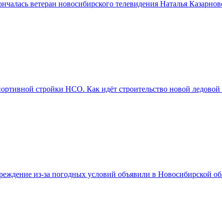
нчалась ветеран новосибирского телевидения Наталья Казарнов
портивной стройки НСО. Как идёт строительство новой ледовой
реждение из-за погодных условий объявили в Новосибирской об