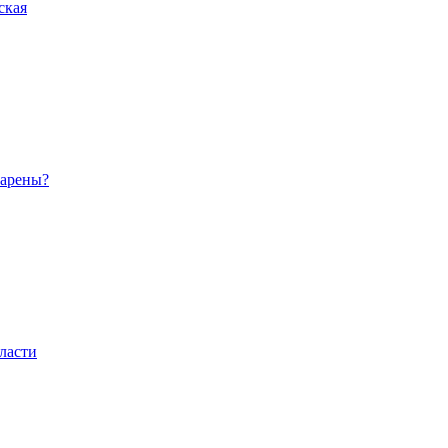
ская
 арены?
ласти