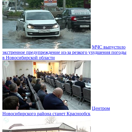
МЧС выпустило
экстренное предупреждение из-за резкого ухудшения погоды
в Новосибирской области
Центром
Новосибирского района станет Краснообск