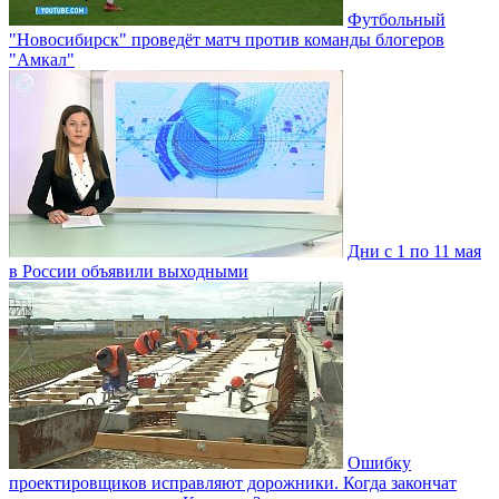
Футбольный
"Новосибирск" проведёт матч против команды блогеров
"Амкал"
Дни с 1 по 11 мая
в России объявили выходными
Ошибку
проектировщиков исправляют дорожники. Когда закончат