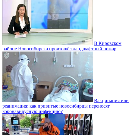
В Кировском
районе Новосибирска произошёл ландшафтный пожар
Вакцинация или
реанимация: как привитые новосибирцы переносят
коронавирусную инфекцию?