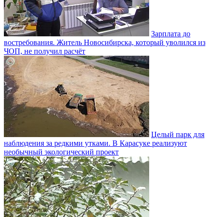
Зарплата до
востребования. Житель Новосибирска, который уволился из
ЧОП, не получил расчёт
Целый парк для
наблюдения за редкими утками. В Карасуке реализуют
необычный экологический проект