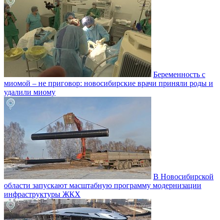
Беременность с
миомой – не приговор: новосибирские врачи приняли роды и
удалили миому
В Новосибирской
области запускают масштабную программу модернизации
инфраструктуры ЖКХ