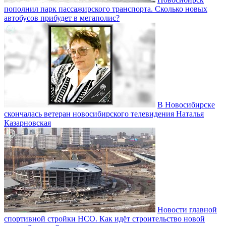
пополнил парк пассажирского транспорта. Сколько новых
автобусов прибудет в мегаполис?
В Новосибирске
скончалась ветеран новосибирского телевидения Наталья
Казарновская
Новости главной
спортивной стройки НСО. Как идёт строительство новой