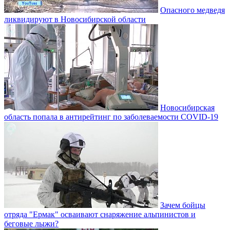
Опасного медведя
ликвидируют в Новосибирской области
Новосибирская
область попала в антирейтинг по заболеваемости COVID-19
Зачем бойцы
отряда "Ермак" осваивают снаряжение альпинистов и
беговые лыжи?