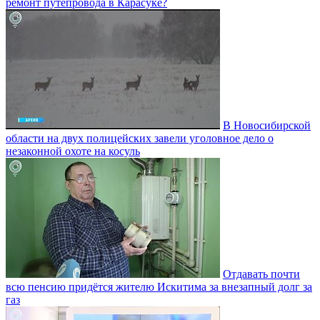
ремонт путепровода в Карасуке?
В Новосибирской
области на двух полицейских завели уголовное дело о
незаконной охоте на косуль
Отдавать почти
всю пенсию придётся жителю Искитима за внезапный долг за
газ