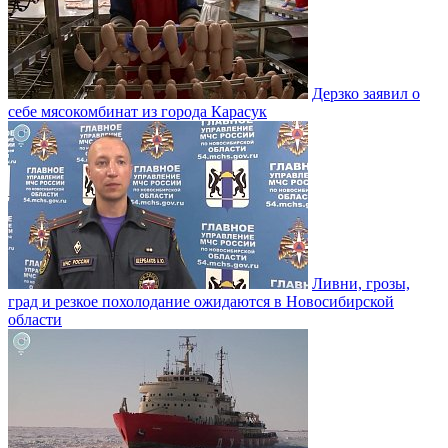
Дерзко заявил о
себе мясокомбинат из города Карасук
Ливни, грозы,
град и резкое похолодание ожидаются в Новосибирской
области