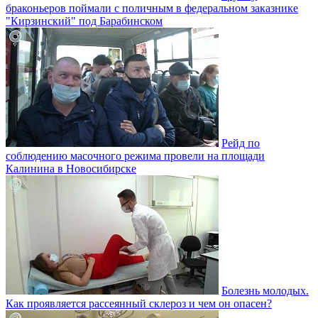
браконьеров поймали с поличным в федеральном заказнике
"Кирзинский" под Барабинском
Рейд по
соблюдению масочного режима провели на площади
Калинина в Новосибирске
Болезнь молодых.
Как проявляется рассеянный склероз и чем он опасен?