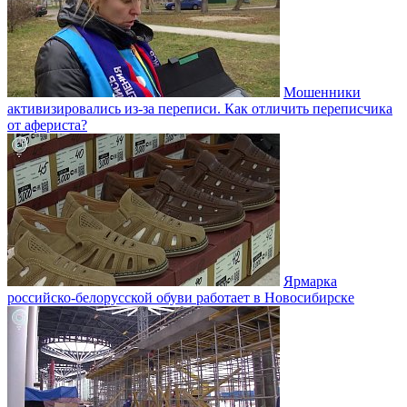
Мошенники
активизировались из-за переписи. Как отличить переписчика
от афериста?
Ярмарка
российско-белорусской обуви работает в Новосибирске