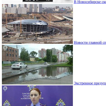
В Новосибирске ско
Новости главной с
Экстренное предуп