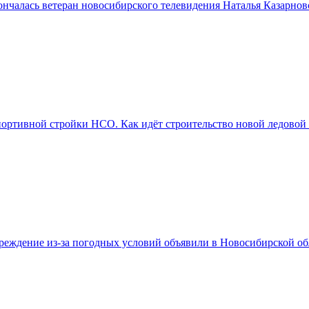
нчалась ветеран новосибирского телевидения Наталья Казарнов
портивной стройки НСО. Как идёт строительство новой ледовой
реждение из-за погодных условий объявили в Новосибирской об