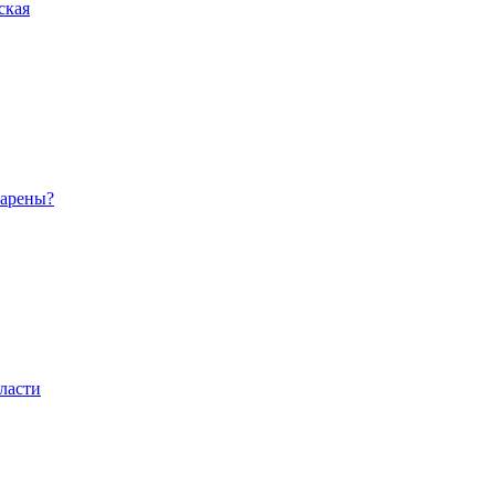
ская
 арены?
ласти