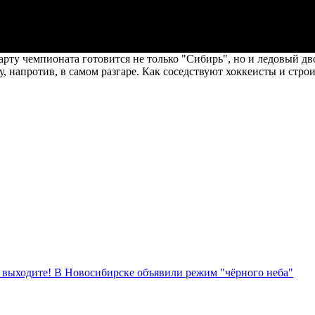
арту чемпионата готовится не только "Сибирь", но и ледовый д
, напротив, в самом разгаре. Как соседствуют хоккеисты и стро
е выходите! В Новосибирске объявили режим "чёрного неба"