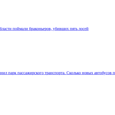
бласти поймали браконьеров, убивших пять лосей
ил парк пассажирского транспорта. Сколько новых автобусов п