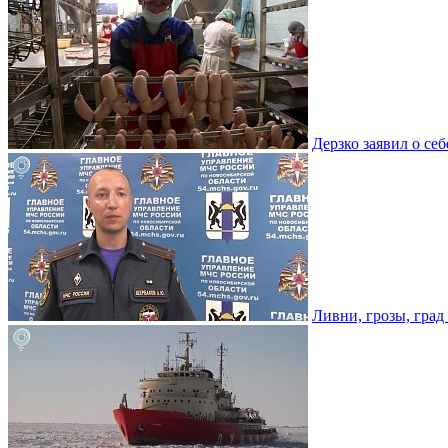
Дерзко заявил о се
Ливни, грозы, град