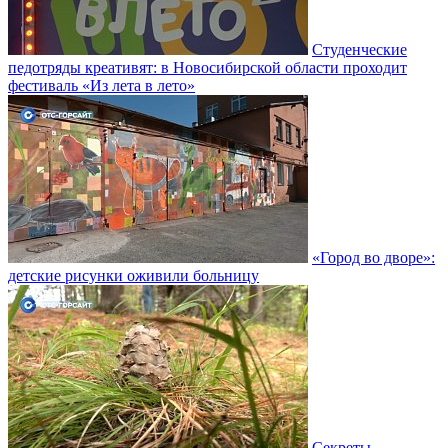
Студенческие
педотряды креативят: в Новосибирской области проходит
фестиваль «Из лета в лето»
«Город во дворе»:
детские рисунки оживили больницу
Секреты