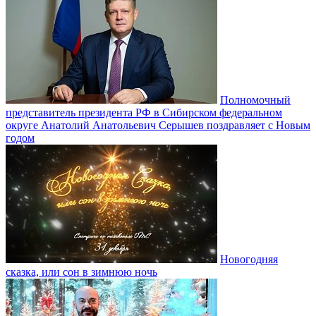
Полномочный
представитель президента РФ в Сибирском федеральном
округе Анатолий Анатольевич Серышев поздравляет с Новым
годом
Новогодняя
сказка, или сон в зимнюю ночь