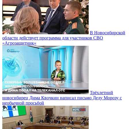
В Новосибирской
области действует программа для участников СВО
«Агрозащитник»
Трёхлетний
новосибирец Дима Квочкин написал письмо Деду Морозу с
необычной просьбой