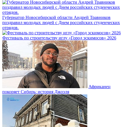
Губернатор Новосибирской области Андрей Травников
поздравил молодых людей с Днем российских студенческих
отрядов.
Фестиваль по строительству иглу «Город эскимосов» 2026
Африканец
покоряет Сибирь: история Джоэля