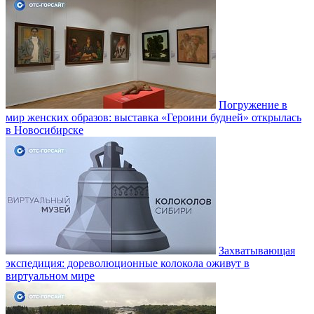
Погружение в
мир женских образов: выставка «Героини будней» открылась
в Новосибирске
Захватывающая
экспедиция: дореволюционные колокола оживут в
виртуальном мире