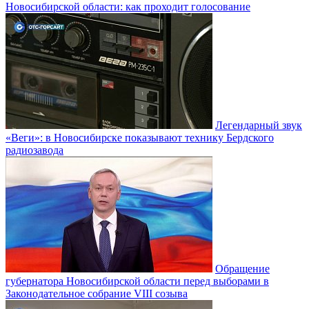
Новосибирской области: как проходит голосование
Легендарный звук
«Веги»: в Новосибирске показывают технику Бердского
радиозавода
Обращение
губернатора Новосибирской области перед выборами в
Законодательное собрание VIII созыва