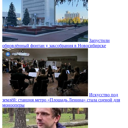
Запустили
обновлённый фонтан у заксобрания в Новосибирске
Искусство под
землёй: станция метро «Площадь Ленина» стала сценой для
монооперы