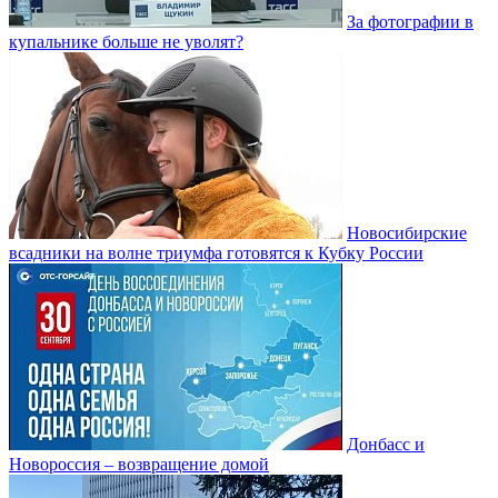
За фотографии в
купальнике больше не уволят?
Новосибирские
всадники на волне триумфа готовятся к Кубку России
Донбасс и
Новороссия – возвращение домой