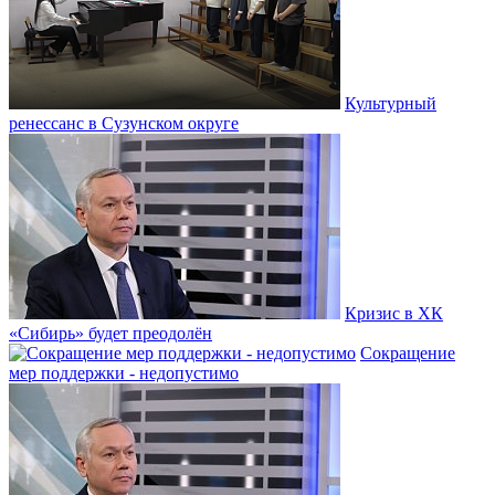
Культурный
ренессанс в Сузунском округе
Кризис в ХК
«Сибирь» будет преодолён
Сокращение
мер поддержки - недопустимо