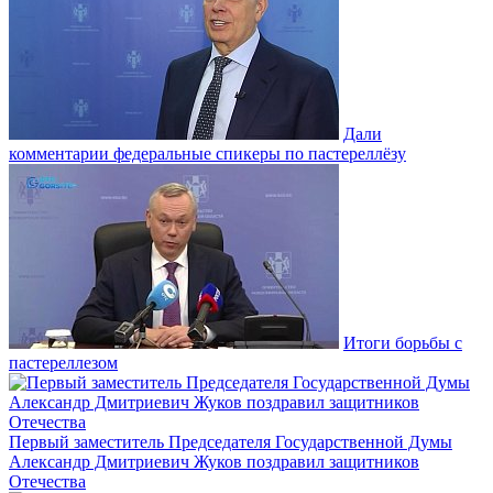
Дали
комментарии федеральные спикеры по пастереллёзу
Итоги борьбы с
пастереллезом
Первый заместитель Председателя Государственной Думы
Александр Дмитриевич Жуков поздравил защитников
Отечества