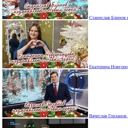
Станислав Блинов 
Екатерина Новгоро
Вячеслав Горланов 