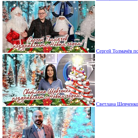
Сергей Толмачёв п
Светлана Шевченко