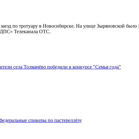
аезд по тротуару в Новосибирске. На улице Зыряновской было 
«ДПС» Телеканала ОТС.
тели села Толмачёво победили в конкурсе "Семья года"
федеральные спикеры по пастереллёзу