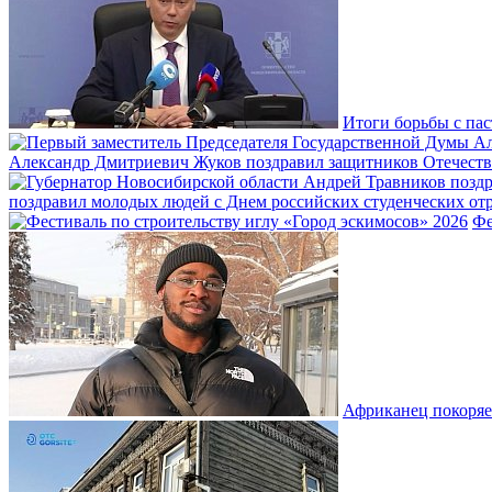
Итоги борьбы с пас
Александр Дмитриевич Жуков поздравил защитников Отечеств
поздравил молодых людей с Днем российских студенческих отр
Фе
Африканец покоряе