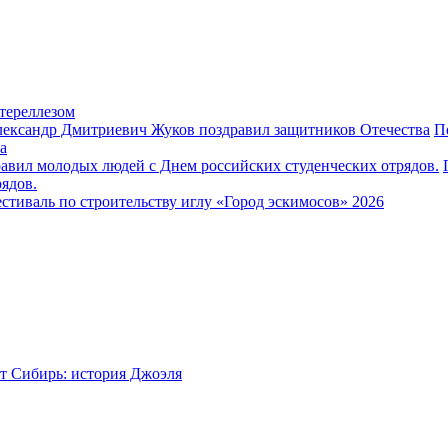
тереллезом
П
а
ядов.
стиваль по строительству иглу «Город эскимосов» 2026
т Сибирь: история Джоэля