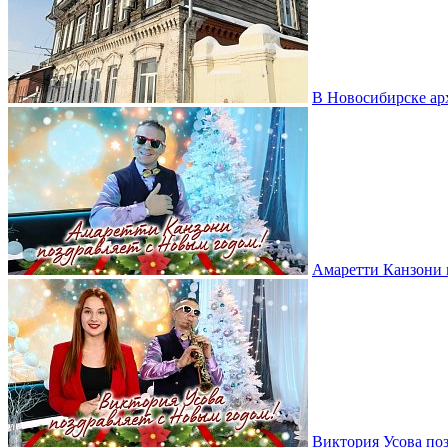
В Новосибирске ар
Амаретти Канзони 
Виктория Усова по