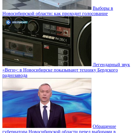
Выборы в
Новосибирской области: как проходит голосование
Легендарный звук
«Веги»: в Новосибирске показывают технику Бердского
радиозавода
Обращение
губернатора Новосибирской области перед выборами в