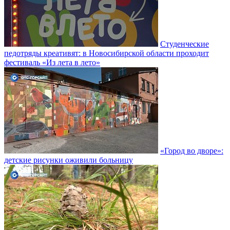
Студенческие
педотряды креативят: в Новосибирской области проходит
фестиваль «Из лета в лето»
«Город во дворе»:
детские рисунки оживили больницу