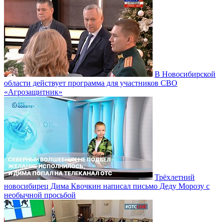
В Новосибирской
области действует программа для участников СВО
«Агрозащитник»
Трёхлетний
новосибирец Дима Квочкин написал письмо Деду Морозу с
необычной просьбой