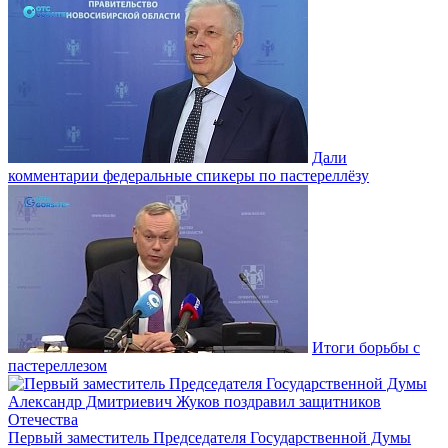
Дали
комментарии федеральные спикеры по пастереллёзу
Итоги борьбы с
пастереллезом
Первый заместитель Председателя Государственной Думы