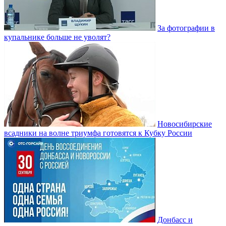
За фотографии в
купальнике больше не уволят?
Новосибирские
всадники на волне триумфа готовятся к Кубку России
Донбасс и