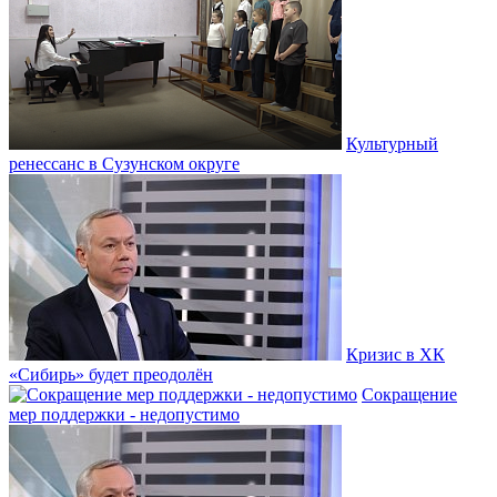
Культурный
ренессанс в Сузунском округе
Кризис в ХК
«Сибирь» будет преодолён
Сокращение
мер поддержки - недопустимо