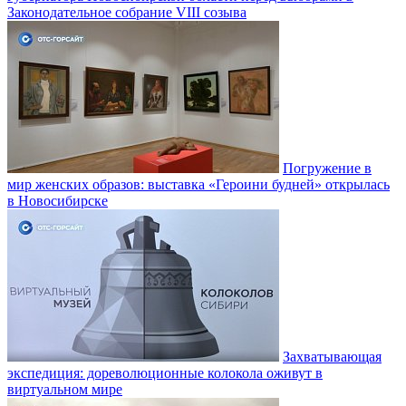
Законодательное собрание VIII созыва
Погружение в
мир женских образов: выставка «Героини будней» открылась
в Новосибирске
Захватывающая
экспедиция: дореволюционные колокола оживут в
виртуальном мире