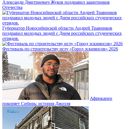
Александр Дмитриевич Жуков поздравил защитников
Отечества
Губернатор Новосибирской области Андрей Травников
поздравил молодых людей с Днем российских студенческих
отрядов.
Фестиваль по строительству иглу «Город эскимосов» 2026
Африканец
покоряет Сибирь: история Джоэля