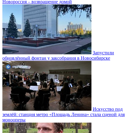
Новороссия – возвращение домой
Запустили
обновлённый фонтан у заксобрания в Новосибирске
Искусство под
землёй: станция метро «Площадь Ленина» стала сценой для
монооперы