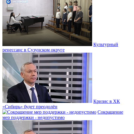
Культурный
ренессанс в Сузунском округе
Кризис в ХК
«Сибирь» будет преодолён
Сокращение
мер поддержки - недопустимо