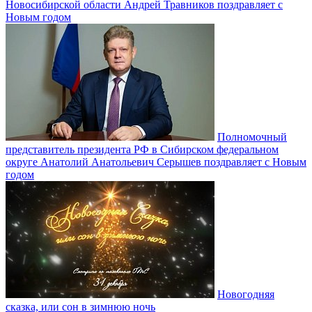
Новосибирской области Андрей Травников поздравляет с
Новым годом
Полномочный
представитель президента РФ в Сибирском федеральном
округе Анатолий Анатольевич Серышев поздравляет с Новым
годом
Новогодняя
сказка, или сон в зимнюю ночь