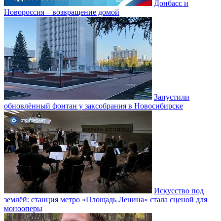
Донбасс и
Новороссия – возвращение домой
Запустили
обновлённый фонтан у заксобрания в Новосибирске
Искусство под
землёй: станция метро «Площадь Ленина» стала сценой для
монооперы