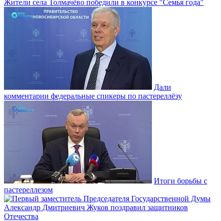
Жители села Толмачёво победили в конкурсе "Семья года"
Дали
комментарии федеральные спикеры по пастереллёзу
Итоги борьбы с
пастереллезом