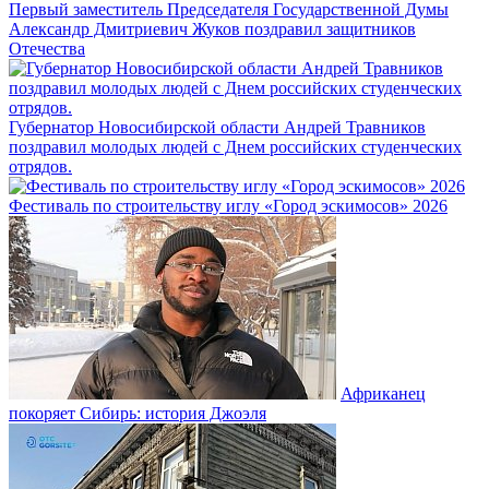
Первый заместитель Председателя Государственной Думы
Александр Дмитриевич Жуков поздравил защитников
Отечества
Губернатор Новосибирской области Андрей Травников
поздравил молодых людей с Днем российских студенческих
отрядов.
Фестиваль по строительству иглу «Город эскимосов» 2026
Африканец
покоряет Сибирь: история Джоэля