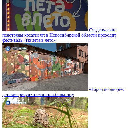
Студенческие
педотряды креативят: в Новосибирской области проходит
фестиваль «Из лета в лето»
«Город во дворе»:
детские рисунки оживили больницу