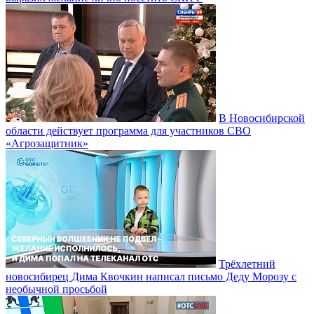
В Новосибирской
области действует программа для участников СВО
«Агрозащитник»
Трёхлетний
новосибирец Дима Квочкин написал письмо Деду Морозу с
необычной просьбой