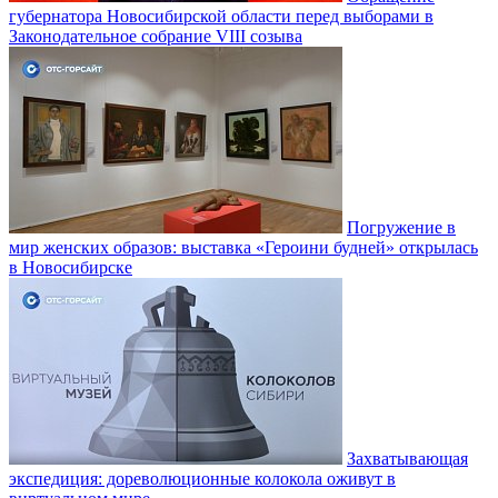
губернатора Новосибирской области перед выборами в
Законодательное собрание VIII созыва
Погружение в
мир женских образов: выставка «Героини будней» открылась
в Новосибирске
Захватывающая
экспедиция: дореволюционные колокола оживут в