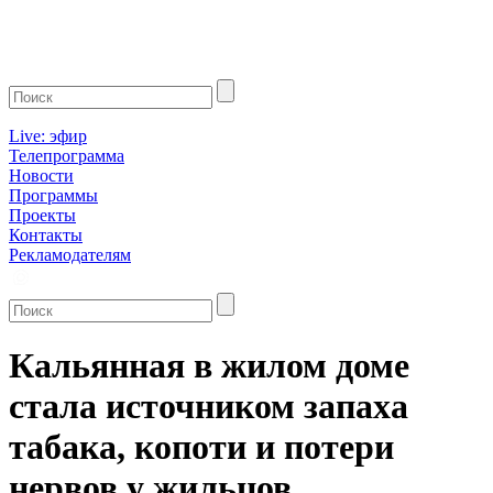
Live: эфир
Телепрограмма
Новости
Программы
Проекты
Контакты
Рекламодателям
Кальянная в жилом доме
стала источником запаха
табака, копоти и потери
нервов у жильцов