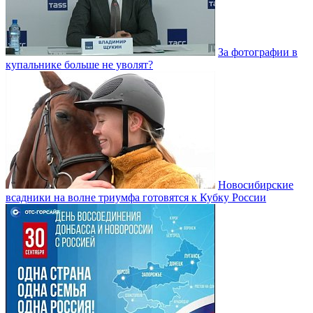
За фотографии в
купальнике больше не уволят?
Новосибирские
всадники на волне триумфа готовятся к Кубку России