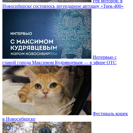
Рёв моторов: в
Новосибирске состоялось легендарное автошоу «Трек-400»
Интервью с
главой города Максимом Кудрявцевым — в эфире ОТС
Фестиваль кошек
в Новосибирске